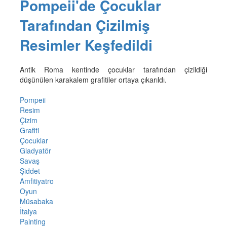
Pompeii'de Çocuklar
Tarafından Çizilmiş
Resimler Keşfedildi
Antik Roma kentinde çocuklar tarafından çizildiği
düşünülen karakalem grafitiler ortaya çıkarıldı.
Pompeii
Resim
Çizim
Grafiti
Çocuklar
Gladyatör
Savaş
Şiddet
Amfitiyatro
Oyun
Müsabaka
İtalya
Painting