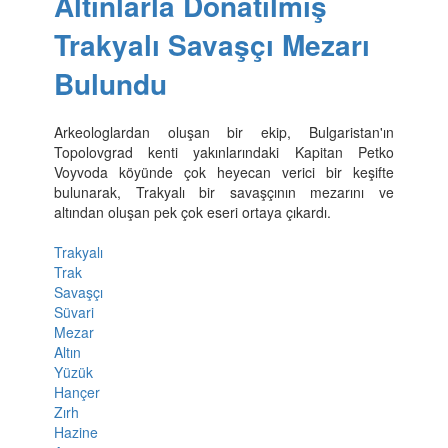
Altınlarla Donatılmış
Trakyalı Savaşçı Mezarı
Bulundu
Arkeologlardan oluşan bir ekip, Bulgaristan'ın
Topolovgrad kenti yakınlarındaki Kapitan Petko
Voyvoda köyünde çok heyecan verici bir keşifte
bulunarak, Trakyalı bir savaşçının mezarını ve
altından oluşan pek çok eseri ortaya çıkardı.
Trakyalı
Trak
Savaşçı
Süvari
Mezar
Altın
Yüzük
Hançer
Zırh
Hazine