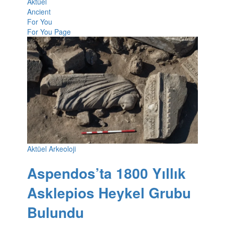
Aktüel
Ancient
For You
For You Page
Aktüel Arkeoloji
Aspendos’ta 1800 Yıllık
Asklepios Heykel Grubu
Bulundu