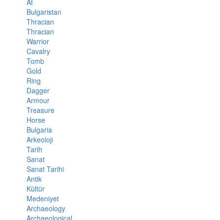
At
Bulgaristan
Thracian
Thracian
Warrior
Cavalry
Tomb
Gold
Ring
Dagger
Armour
Treasure
Horse
Bulgaria
Arkeoloji
Tarih
Sanat
Sanat Tarihi
Antik
Kültür
Medeniyet
Archaeology
Archaeological