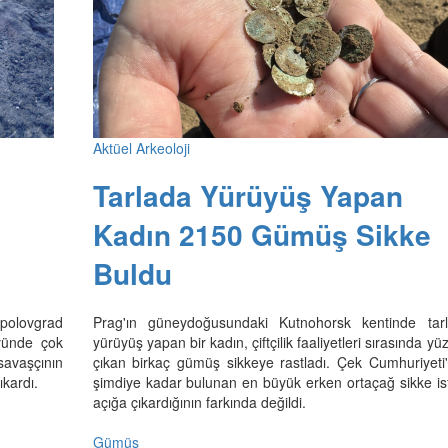
Aktüel Arkeoloji
Tarlada Yürüyüş Yapan
Kadın 2150 Gümüş Sikke
Buldu
opolovgrad
Prag'ın güneydoğusundaki Kutnohorsk kentinde tar
yünde çok
yürüyüş yapan bir kadın, çiftçilik faaliyetleri sırasında yü
 savaşçının
çıkan birkaç gümüş sikkeye rastladı. Çek Cumhuriyeti
ıkardı.
şimdiye kadar bulunan en büyük erken ortaçağ sikke isti
açığa çıkardığının farkında değildi.
Gümüş