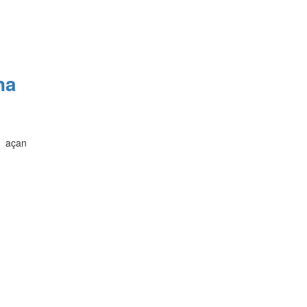
na
ü açan