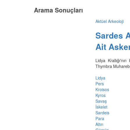
Arama Sonuçları
Aktüel Arkeoloji
Sardes A
Ait Aske
Lidya Krallığı'nı
Thymbra Muharebesi
Lidya
Pers
Kroisos
Kyros
Savaş
İskelet
Sardeis
Para
Altın