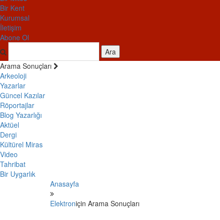
Bir Kent
Kurumsal
İletişim
Abone Ol
Ara
Arama Sonuçları
Arkeoloji
Yazarlar
Güncel Kazılar
Röportajlar
Blog Yazarlığı
Aktüel
Dergi
Kültürel Miras
Video
Tahribat
Bir Uygarlık
Anasayfa
Elektron
için Arama Sonuçları