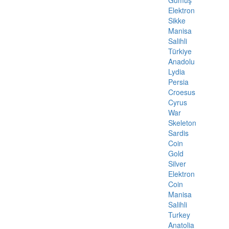
Gümüş
Elektron
Sikke
Manisa
Salihli
Türkiye
Anadolu
Lydia
Persia
Croesus
Cyrus
War
Skeleton
Sardis
Coin
Gold
Silver
Elektron
Coin
Manisa
Salihli
Turkey
Anatolia