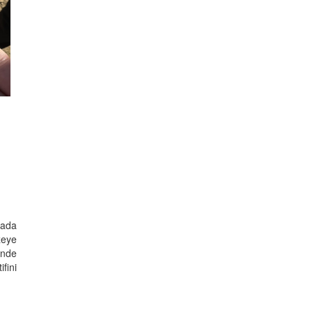
lada
zeye
'nde
fini