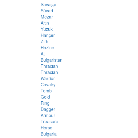
Savaşçı
Süvari
Mezar
Altın
Yüzük
Hançer
Zırh
Hazine
At
Bulgaristan
Thracian
Thracian
Warrior
Cavalry
Tomb
Gold
Ring
Dagger
Armour
Treasure
Horse
Bulgaria