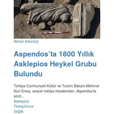
Aktüel Arkeoloji
Aspendos’ta 1800 Yıllık
Asklepios Heykel Grubu
Bulundu
Türkiye Cumhuriyeti Kültür ve Turizm Bakanı Mehmet
Nuri Ersoy, sosyal medya hesabından, Aspendos’ta
sürd...
Asklepios
Telesphoros
Sağlık