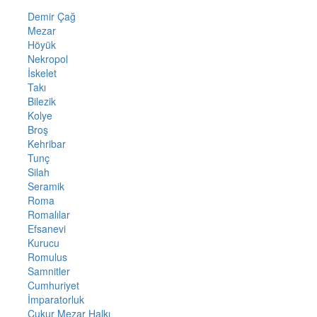
Demir Çağ
Mezar
Höyük
Nekropol
İskelet
Takı
Bilezik
Kolye
Broş
Kehribar
Tunç
Silah
Seramik
Roma
Romalılar
Efsanevi
Kurucu
Romulus
Samnitler
Cumhuriyet
İmparatorluk
Çukur Mezar Halkı