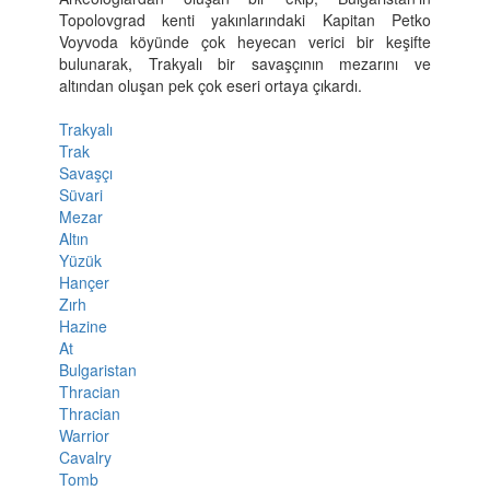
Topolovgrad kenti yakınlarındaki Kapitan Petko
Voyvoda köyünde çok heyecan verici bir keşifte
bulunarak, Trakyalı bir savaşçının mezarını ve
altından oluşan pek çok eseri ortaya çıkardı.
Trakyalı
Trak
Savaşçı
Süvari
Mezar
Altın
Yüzük
Hançer
Zırh
Hazine
At
Bulgaristan
Thracian
Thracian
Warrior
Cavalry
Tomb