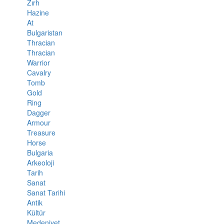
Zırh
Hazine
At
Bulgaristan
Thracian
Thracian
Warrior
Cavalry
Tomb
Gold
Ring
Dagger
Armour
Treasure
Horse
Bulgaria
Arkeoloji
Tarih
Sanat
Sanat Tarihi
Antik
Kültür
Medeniyet