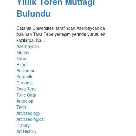
Yıllık Tören Mutfağı
Bulundu
Catania Üniversitesi tarafından Azerbaycan’da
bulunan Tava Tepe yerleşim yerinde yürütülen
kazılarda, Ka...
Azerbaycan
Mutfak
Tören
Ritüel
Beslenme
Seramik
Ceramic
Tava Tepe
Tunç Çağı
Arkeoloji
Tarih
Archaeology
Archaeological
History
Art History