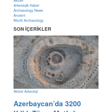
Aktüel
Arkeolojik Haber
Archaeology News
Ancient
World Archaeology
SON İÇERİKLER
Aktüel Arkeoloji
Azerbaycan’da 3200