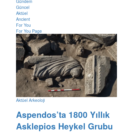
Gündem
Güncel
Aktüel
Ancient
For You
For You Page
Aktüel Arkeoloji
Aspendos’ta 1800 Yıllık
Asklepios Heykel Grubu