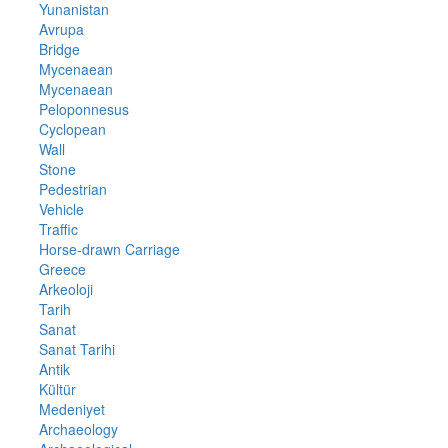
Yunanistan
Avrupa
Bridge
Mycenaean
Mycenaean
Peloponnesus
Cyclopean
Wall
Stone
Pedestrian
Vehicle
Traffic
Horse-drawn Carriage
Greece
Arkeoloji
Tarih
Sanat
Sanat Tarihi
Antik
Kültür
Medeniyet
Archaeology