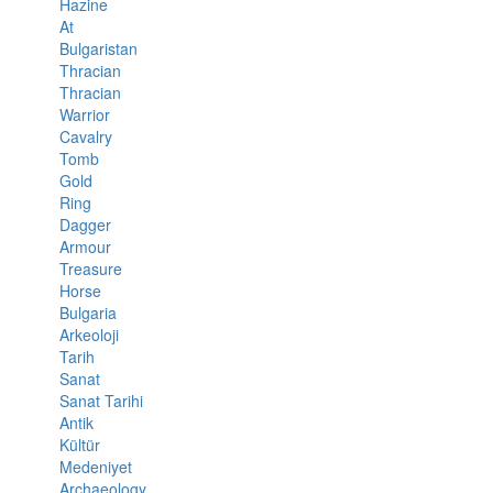
Hazine
At
Bulgaristan
Thracian
Thracian
Warrior
Cavalry
Tomb
Gold
Ring
Dagger
Armour
Treasure
Horse
Bulgaria
Arkeoloji
Tarih
Sanat
Sanat Tarihi
Antik
Kültür
Medeniyet
Archaeology