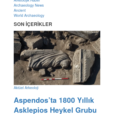
Archaeology News
Ancient
World Archaeology
SON İÇERİKLER
Aktüel Arkeoloji
Aspendos’ta 1800 Yıllık
Asklepios Heykel Grubu