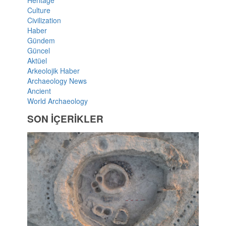
Heritage
Culture
Civilization
Haber
Gündem
Güncel
Aktüel
Arkeolojik Haber
Archaeology News
Ancient
World Archaeology
SON İÇERİKLER