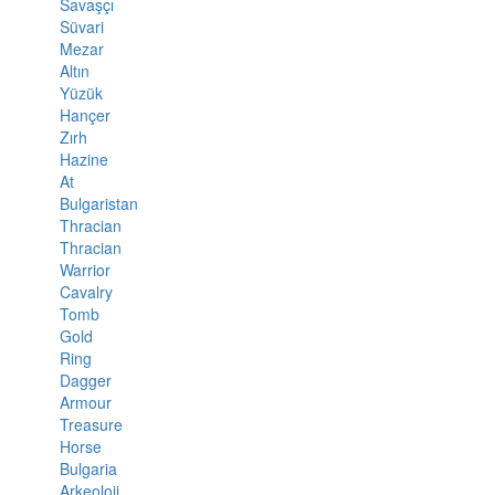
Savaşçı
Süvari
Mezar
Altın
Yüzük
Hançer
Zırh
Hazine
At
Bulgaristan
Thracian
Thracian
Warrior
Cavalry
Tomb
Gold
Ring
Dagger
Armour
Treasure
Horse
Bulgaria
Arkeoloji