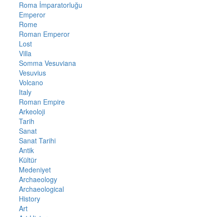
Roma İmparatorluğu
Emperor
Rome
Roman Emperor
Lost
Villa
Somma Vesuviana
Vesuvius
Volcano
Italy
Roman Empire
Arkeoloji
Tarih
Sanat
Sanat Tarihi
Antik
Kültür
Medeniyet
Archaeology
Archaeological
History
Art