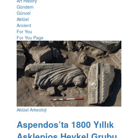
Art History
Gündem
Güncel
Aktüel
Ancient
For You
For You Page
Aktüel Arkeoloji
Aspendos’ta 1800 Yıllık
Asklepios Heykel Grubu