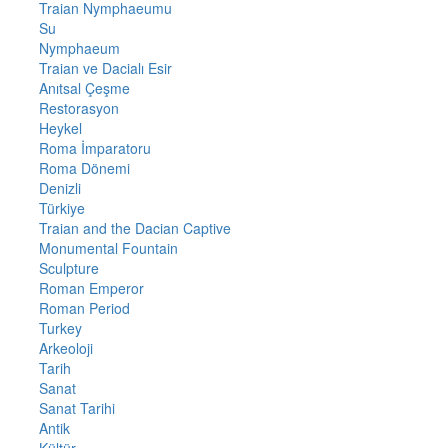
Traian Nymphaeumu
Su
Nymphaeum
Traian ve Dacialı Esir
Anıtsal Çeşme
Restorasyon
Heykel
Roma İmparatoru
Roma Dönemi
Denizli
Türkiye
Traian and the Dacian Captive
Monumental Fountain
Sculpture
Roman Emperor
Roman Period
Turkey
Arkeoloji
Tarih
Sanat
Sanat Tarihi
Antik