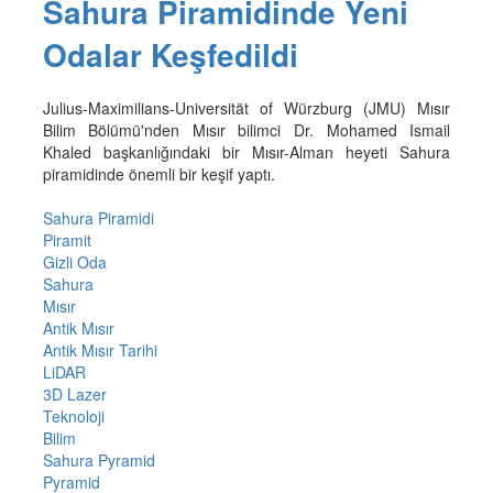
Sahura Piramidinde Yeni
Odalar Keşfedildi
Julius-Maximilians-Universität of Würzburg (JMU) Mısır
Bilim Bölümü'nden Mısır bilimci Dr. Mohamed Ismail
Khaled başkanlığındaki bir Mısır-Alman heyeti Sahura
piramidinde önemli bir keşif yaptı.
Sahura Piramidi
Piramit
Gizli Oda
Sahura
Mısır
Antik Mısır
Antik Mısır Tarihi
LiDAR
3D Lazer
Teknoloji
Bilim
Sahura Pyramid
Pyramid