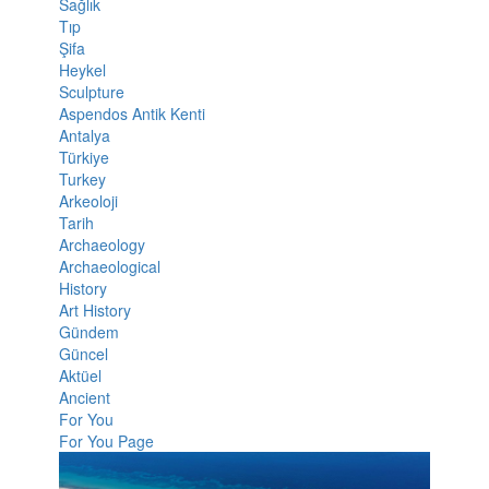
Sağlık
Tıp
Şifa
Heykel
Sculpture
Aspendos Antik Kenti
Antalya
Türkiye
Turkey
Arkeoloji
Tarih
Archaeology
Archaeological
History
Art History
Gündem
Güncel
Aktüel
Ancient
For You
For You Page