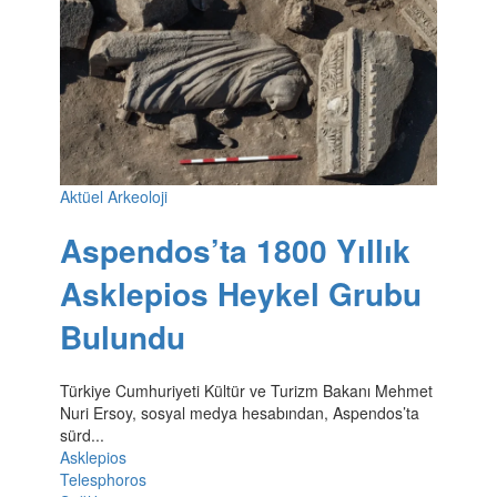
Aktüel Arkeoloji
Aspendos’ta 1800 Yıllık
Asklepios Heykel Grubu
Bulundu
Türkiye Cumhuriyeti Kültür ve Turizm Bakanı Mehmet
Nuri Ersoy, sosyal medya hesabından, Aspendos’ta
sürd...
Asklepios
Telesphoros