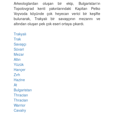
Arkeologlardan oluşan bir ekip, Bulgaristan'ın
Topolovgrad kenti yakınlarındaki Kapitan Petko
Voyvoda köyünde çok heyecan verici bir keşifte
bulunarak, Trakyalı bir savaşçının mezarını ve
altından oluşan pek çok eseri ortaya çıkardı.
Trakyalı
Trak
Savaşçı
Süvari
Mezar
Altın
Yüzük
Hançer
Zırh
Hazine
At
Bulgaristan
Thracian
Thracian
Warrior
Cavalry