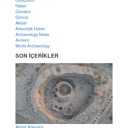
Haber
Gündem
Güncel
Aktüel
Arkeolojik Haber
Archaeology News
Ancient
World Archaeology
SON İÇERİKLER
Aktüel Arkeoloji