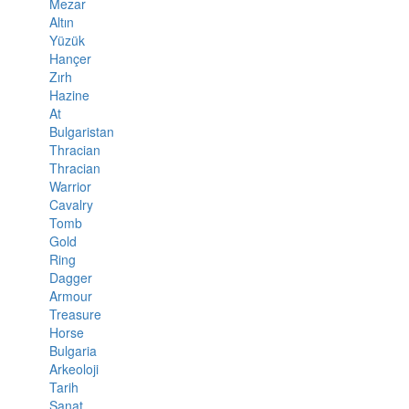
Mezar
Altın
Yüzük
Hançer
Zırh
Hazine
At
Bulgaristan
Thracian
Thracian
Warrior
Cavalry
Tomb
Gold
Ring
Dagger
Armour
Treasure
Horse
Bulgaria
Arkeoloji
Tarih
Sanat