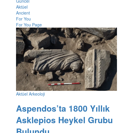
Güncel
Aktüel
Ancient
For You
For You Page
Aktüel Arkeoloji
Aspendos’ta 1800 Yıllık
Asklepios Heykel Grubu
Bulundu