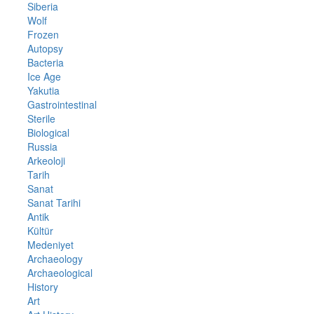
Siberia
Wolf
Frozen
Autopsy
Bacteria
Ice Age
Yakutia
Gastrointestinal
Sterile
Biological
Russia
Arkeoloji
Tarih
Sanat
Sanat Tarihi
Antik
Kültür
Medeniyet
Archaeology
Archaeological
History
Art