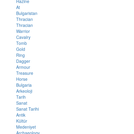
Hazine
At
Bulgaristan
Thracian
Thracian
Warrior
Cavalry
Tomb
Gold
Ring
Dagger
Armour
Treasure
Horse
Bulgaria
Arkeoloji
Tarih
Sanat
Sanat Tarihi
Antik
Kültür
Medeniyet
Archaeology