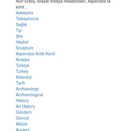
Nuri Ersoy, sosyal medya hesabından, Aspendos’ta
sürd...
Asklepios
Telesphoros
Sağlık
Tıp
Şifa
Heykel
Sculpture
Aspendos Antik Kenti
Antalya
Türkiye
Turkey
Arkeoloji
Tarih
Archaeology
Archaeological
History
Art History
Gündem
Güncel
Aktüel
Ancient