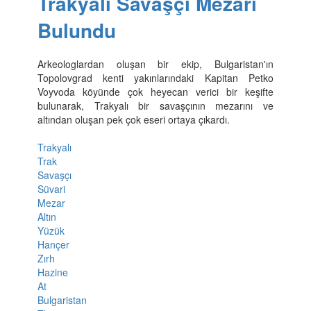
Trakyalı Savaşçı Mezarı
Bulundu
Arkeologlardan oluşan bir ekip, Bulgaristan'ın
Topolovgrad kenti yakınlarındaki Kapitan Petko
Voyvoda köyünde çok heyecan verici bir keşifte
bulunarak, Trakyalı bir savaşçının mezarını ve
altından oluşan pek çok eseri ortaya çıkardı.
Trakyalı
Trak
Savaşçı
Süvari
Mezar
Altın
Yüzük
Hançer
Zırh
Hazine
At
Bulgaristan