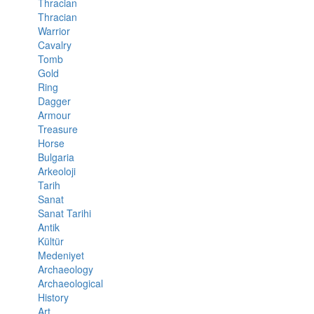
Thracian
Thracian
Warrior
Cavalry
Tomb
Gold
Ring
Dagger
Armour
Treasure
Horse
Bulgaria
Arkeoloji
Tarih
Sanat
Sanat Tarihi
Antik
Kültür
Medeniyet
Archaeology
Archaeological
History
Art