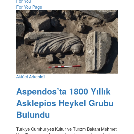
For You
For You Page
Aktüel Arkeoloji
Aspendos’ta 1800 Yıllık
Asklepios Heykel Grubu
Bulundu
Türkiye Cumhuriyeti Kültür ve Turizm Bakanı Mehmet