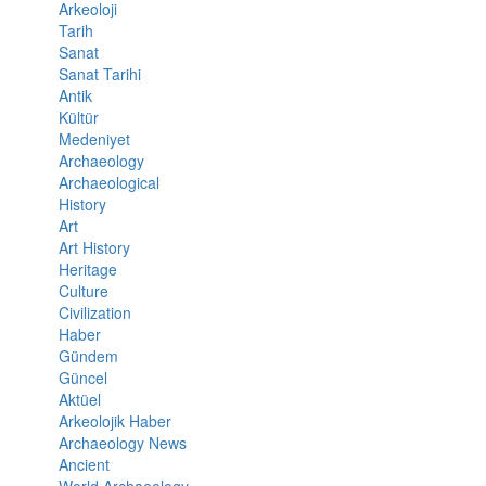
Arkeoloji
Tarih
Sanat
Sanat Tarihi
Antik
Kültür
Medeniyet
Archaeology
Archaeological
History
Art
Art History
Heritage
Culture
Civilization
Haber
Gündem
Güncel
Aktüel
Arkeolojik Haber
Archaeology News
Ancient
World Archaeology