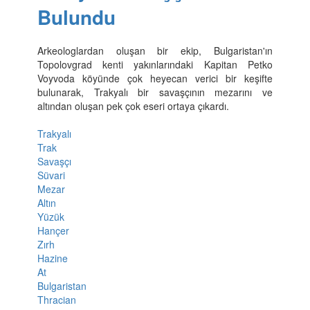
Bulundu
Arkeologlardan oluşan bir ekip, Bulgaristan'ın
Topolovgrad kenti yakınlarındaki Kapitan Petko
Voyvoda köyünde çok heyecan verici bir keşifte
bulunarak, Trakyalı bir savaşçının mezarını ve
altından oluşan pek çok eseri ortaya çıkardı.
Trakyalı
Trak
Savaşçı
Süvari
Mezar
Altın
Yüzük
Hançer
Zırh
Hazine
At
Bulgaristan
Thracian