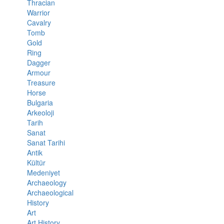
Thracian
Warrior
Cavalry
Tomb
Gold
Ring
Dagger
Armour
Treasure
Horse
Bulgaria
Arkeoloji
Tarih
Sanat
Sanat Tarihi
Antik
Kültür
Medeniyet
Archaeology
Archaeological
History
Art
Art History