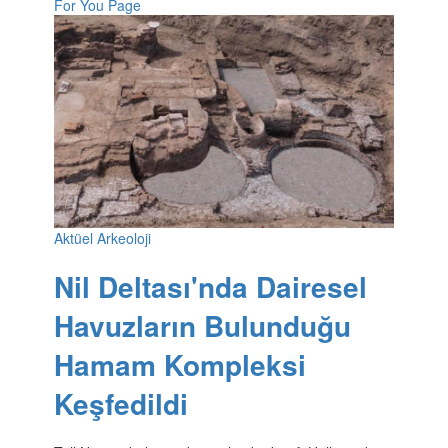
For You Page
Aktüel Arkeoloji
Nil Deltası'nda Dairesel
Havuzların Bulunduğu
Hamam Kompleksi
Keşfedildi