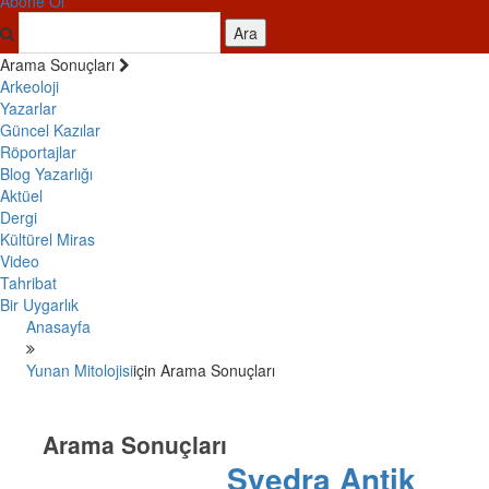
Abone Ol
Ara
Arama Sonuçları
Arkeoloji
Yazarlar
Güncel Kazılar
Röportajlar
Blog Yazarlığı
Aktüel
Dergi
Kültürel Miras
Video
Tahribat
Bir Uygarlık
Anasayfa
Yunan Mitolojisi
için Arama Sonuçları
Arama Sonuçları
Syedra Antik