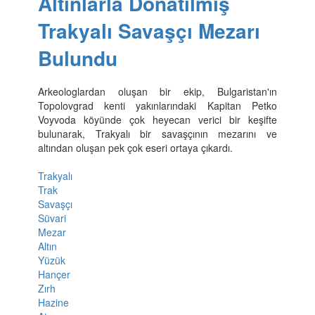
Altınlarla Donatılmış
Trakyalı Savaşçı Mezarı
Bulundu
Arkeologlardan oluşan bir ekip, Bulgaristan'ın
Topolovgrad kenti yakınlarındaki Kapitan Petko
Voyvoda köyünde çok heyecan verici bir keşifte
bulunarak, Trakyalı bir savaşçının mezarını ve
altından oluşan pek çok eseri ortaya çıkardı.
Trakyalı
Trak
Savaşçı
Süvari
Mezar
Altın
Yüzük
Hançer
Zırh
Hazine