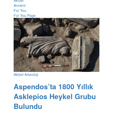
Aktüel
Ancient
For You
For You Page
Aktüel Arkeoloji
Aspendos’ta 1800 Yıllık
Asklepios Heykel Grubu
Bulundu