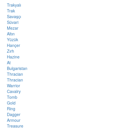
Trakyalı
Trak
Savaşçı
Süvari
Mezar
Altın
Yüzük
Hançer
Zırh
Hazine
At
Bulgaristan
Thracian
Thracian
Warrior
Cavalry
Tomb
Gold
Ring
Dagger
Armour
Treasure