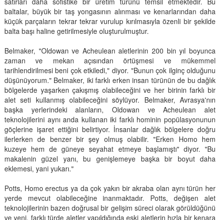
satırları daha sofistike bir üretim türünü temsil etmektedir. Bu
baltalar, büyük bir taş yongasının alınması ve kenarlarından daha
küçük parçaların tekrar tekrar vurulup kırılmasıyla özenli bir şekilde
balta başı haline getirilmesiyle oluşturulmuştur.
Belmaker, "Oldowan ve Acheulean aletlerinin 200 bin yıl boyunca
zaman ve mekan açısından örtüşmesi ve mükemmel
tarihlendirilmesi beni çok etkiledi," diyor. "Bunun çok ilginç olduğunu
düşünüyorum." Belmaker, iki farklı erken insan türünün de bu dağlık
bölgelerde yaşarken çakışmış olabileceğini ve her birinin farklı bir
alet seti kullanmış olabileceğini söylüyor. Belmaker, Avrasya'nın
başka yerlerindeki alanların, Oldowan ve Acheulean alet
teknolojilerini aynı anda kullanan iki farklı hominin popülasyonunun
göçlerine işaret ettiğini belirtiyor. İnsanlar dağlık bölgelere doğru
ilerlerken de benzer bir şey olmuş olabilir. "Erken Homo hem
kuzeye hem de güneye seyahat etmeye başlamıştı" diyor. "Bu
makalenin güzel yanı, bu genişlemeye başka bir boyut daha
eklemesi, yani yukarı."
Potts, Homo erectus ya da çok yakın bir akraba olan aynı türün her
yerde mevcut olabileceğine inanmaktadır. Potts, değişen alet
teknolojilerinin bazen doğrusal bir gelişim süreci olarak görüldüğünü
ve yeni, farklı türde aletler yapıldığında eski aletlerin hızla bir kenara