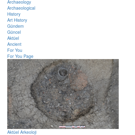
Archaeology
Archaeological
History
Art History
Gündem
Güncel
Aktüel
Ancient
For You
For You Page
Aktüel Arkeoloji