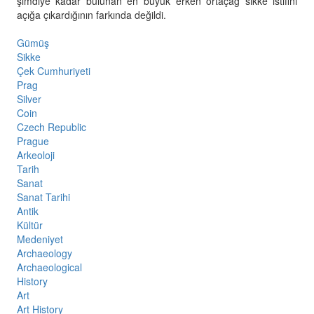
şimdiye kadar bulunan en büyük erken ortaçağ sikke istifini
açığa çıkardığının farkında değildi.
Gümüş
Sikke
Çek Cumhuriyeti
Prag
Silver
Coin
Czech Republic
Prague
Arkeoloji
Tarih
Sanat
Sanat Tarihi
Antik
Kültür
Medeniyet
Archaeology
Archaeological
History
Art
Art History