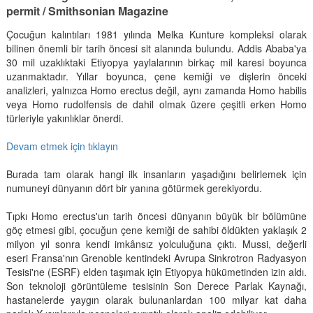
permit / Smithsonian Magazine
Çocuğun kalıntıları 1981 yılında Melka Kunture kompleksi olarak
bilinen önemli bir tarih öncesi sit alanında bulundu. Addis Ababa'ya
30 mil uzaklıktaki Etiyopya yaylalarının birkaç mil karesi boyunca
uzanmaktadır. Yıllar boyunca, çene kemiği ve dişlerin önceki
analizleri, yalnızca Homo erectus değil, aynı zamanda Homo habilis
veya Homo rudolfensis de dahil olmak üzere çeşitli erken Homo
türleriyle yakınlıklar önerdi.
Devam etmek için tıklayın
Burada tam olarak hangi ilk insanların yaşadığını belirlemek için
numuneyi dünyanın dört bir yanına götürmek gerekiyordu.
Tıpkı Homo erectus'un tarih öncesi dünyanın büyük bir bölümüne
göç etmesi gibi, çocuğun çene kemiği de sahibi öldükten yaklaşık 2
milyon yıl sonra kendi imkânsız yolculuğuna çıktı. Mussi, değerli
eseri Fransa'nın Grenoble kentindeki Avrupa Sinkrotron Radyasyon
Tesisi'ne (ESRF) elden taşımak için Etiyopya hükümetinden izin aldı.
Son teknoloji görüntüleme tesisinin Son Derece Parlak Kaynağı,
hastanelerde yaygın olarak bulunanlardan 100 milyar kat daha