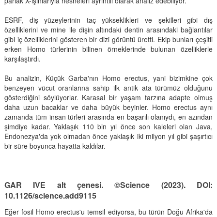
parlak X-ışınlarıyla nesneleri ayrıntılı olarak analiz edebiliyor.
ESRF, diş yüzeylerinin taç yükseklikleri ve şekilleri gibi dış
özelliklerini ve mine ile dişin altındaki dentin arasındaki bağlantılar
gibi iç özelliklerini gösteren bir dizi görüntü üretti. Ekip bunları çeşitli
erken Homo türlerinin bilinen örneklerinde bulunan özelliklerle
karşılaştırdı.
Bu analizin, Küçük Garba'nın Homo erectus, yani bizimkine çok
benzeyen vücut oranlarına sahip ilk antik ata türümüz olduğunu
gösterdiğini söylüyorlar. Karasal bir yaşam tarzına adapte olmuş
daha uzun bacaklar ve daha büyük beyinler. Homo erectus aynı
zamanda tüm insan türleri arasında en başarılı olanıydı, en azından
şimdiye kadar. Yaklaşık 110 bin yıl önce son kaleleri olan Java,
Endonezya'da yok olmadan önce yaklaşık iki milyon yıl gibi şaşırtıcı
bir süre boyunca hayatta kaldılar.
GAR IVE alt çenesi. ©Science (2023). DOI:
10.1126/science.add9115
Eğer fosil Homo erectus'u temsil ediyorsa, bu türün Doğu Afrika'da