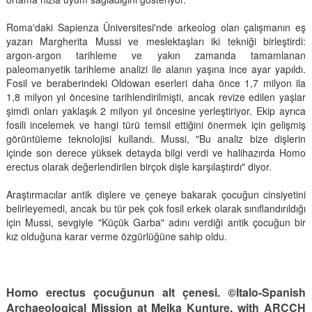
Roma'daki Sapienza Üniversitesi'nde arkeolog olan çalışmanın eş
yazarı Margherita Mussi ve meslektaşları iki tekniği birleştirdi:
argon-argon tarihleme ve yakın zamanda tamamlanan
paleomanyetik tarihleme analizi ile alanın yaşına ince ayar yapıldı.
Fosil ve beraberindeki Oldowan eserleri daha önce 1,7 milyon ila
1,8 milyon yıl öncesine tarihlendirilmişti, ancak revize edilen yaşlar
şimdi onları yaklaşık 2 milyon yıl öncesine yerleştiriyor. Ekip ayrıca
fosili incelemek ve hangi türü temsil ettiğini önermek için gelişmiş
görüntüleme teknolojisi kullandı. Mussi, "Bu analiz bize dişlerin
içinde son derece yüksek detayda bilgi verdi ve halihazırda Homo
erectus olarak değerlendirilen birçok dişle karşılaştırdı" diyor.
Araştırmacılar antik dişlere ve çeneye bakarak çocuğun cinsiyetini
belirleyemedi, ancak bu tür pek çok fosil erkek olarak sınıflandırıldığı
için Mussi, sevgiyle "Küçük Garba" adını verdiği antik çocuğun bir
kız olduğuna karar verme özgürlüğüne sahip oldu.
Homo erectus çocuğunun alt çenesi. ©Italo-Spanish
Archaeological Mission at Melka Kunture, with ARCCH