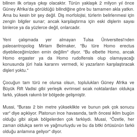
bilinen ilk ortaya çıkışı olacaktır. Türün yaklaşık 2 milyon yıl önce
Güney Afrika'da görüldüğü bilindiğine göre bu tamamen akla yatkın.
Ama bu kesin bir şey değil. Diş morfolojisi, türlerin belirlenmesi için
zengin bilgiler sunar; ancak karşılaştırma için eski dişlerin sayısı
binlerce ya da yüzlerce değil, onlarcadır.
Yeni çalışmada yer almayan Tulsa Üniversitesi'nden
paleoantropolog Miriam Belmaker, "Bu türe Homo erectus
diyebileceğimizden emin değilim" diyor. "Bu elbette Homo, ancak
Homo ergaster ya da Homo rudolfensis olup olamayacağı
konusunda jüri hala kararını vermedi, ki yazarların karşılaştıracak
dişleri yoktu."
Çocuğun tam türü ne olursa olsun, toplulukları Güney Afrika ve
Büyük Rift Vadisi gibi yerleşik evrimsel sıcak noktalardan oldukça
farklı, yüksek rakımlı bir bölgede gelişmiştir.
Mussi, "Burası 2 bin metre yükseklikte ve bunun pek çok sonucu
var" diye açıklıyor. Platonun ince havasında, tarih öncesi iklim bugün
olduğu gibi alçak bölgelerden çok farklıydı. Mussi, "Özetle, her
zaman oldukça serin ve yağmurluydu ve bu da bitki örtüsünün farklı
olduğu anlamına geliyor" diyor.