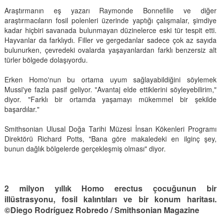
Araştırmanın eş yazarı Raymonde Bonnefille ve diğer
araştırmacıların fosil polenleri üzerinde yaptığı çalışmalar, şimdiye
kadar hiçbiri savanada bulunmayan düzinelerce eski tür tespit etti.
Hayvanlar da farklıydı. Filler ve gergedanlar sadece çok az sayıda
bulunurken, çevredeki ovalarda yaşayanlardan farklı benzersiz alt
türler bölgede dolaşıyordu.
Erken Homo'nun bu ortama uyum sağlayabildiğini söylemek
Mussi'ye fazla pasif geliyor. "Avantaj elde ettiklerini söyleyebilirim,"
diyor. "Farklı bir ortamda yaşamayı mükemmel bir şekilde
başardılar."
Smithsonian Ulusal Doğa Tarihi Müzesi İnsan Kökenleri Programı
Direktörü Richard Potts, "Bana göre makaledeki en ilginç şey,
bunun dağlık bölgelerde gerçekleşmiş olması" diyor.
2 milyon yıllık Homo erectus çocuğunun bir
illüstrasyonu, fosil kalıntıları ve bir konum haritası.
©Diego Rodríguez Robredo / Smithsonian Magazine