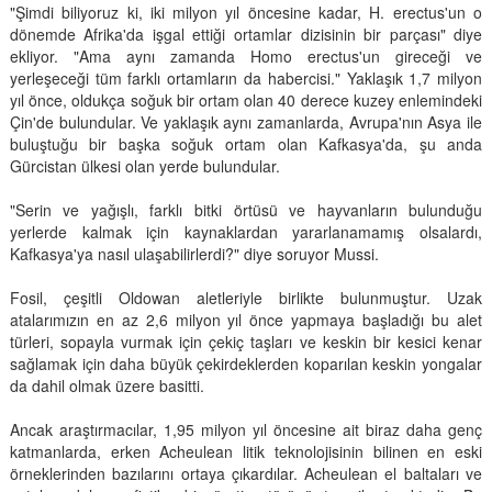
"Şimdi biliyoruz ki, iki milyon yıl öncesine kadar, H. erectus'un o
dönemde Afrika'da işgal ettiği ortamlar dizisinin bir parçası" diye
ekliyor. "Ama aynı zamanda Homo erectus'un gireceği ve
yerleşeceği tüm farklı ortamların da habercisi." Yaklaşık 1,7 milyon
yıl önce, oldukça soğuk bir ortam olan 40 derece kuzey enlemindeki
Çin'de bulundular. Ve yaklaşık aynı zamanlarda, Avrupa'nın Asya ile
buluştuğu bir başka soğuk ortam olan Kafkasya'da, şu anda
Gürcistan ülkesi olan yerde bulundular.
"Serin ve yağışlı, farklı bitki örtüsü ve hayvanların bulunduğu
yerlerde kalmak için kaynaklardan yararlanamamış olsalardı,
Kafkasya'ya nasıl ulaşabilirlerdi?" diye soruyor Mussi.
Fosil, çeşitli Oldowan aletleriyle birlikte bulunmuştur. Uzak
atalarımızın en az 2,6 milyon yıl önce yapmaya başladığı bu alet
türleri, sopayla vurmak için çekiç taşları ve keskin bir kesici kenar
sağlamak için daha büyük çekirdeklerden koparılan keskin yongalar
da dahil olmak üzere basitti.
Ancak araştırmacılar, 1,95 milyon yıl öncesine ait biraz daha genç
katmanlarda, erken Acheulean litik teknolojisinin bilinen en eski
örneklerinden bazılarını ortaya çıkardılar. Acheulean el baltaları ve