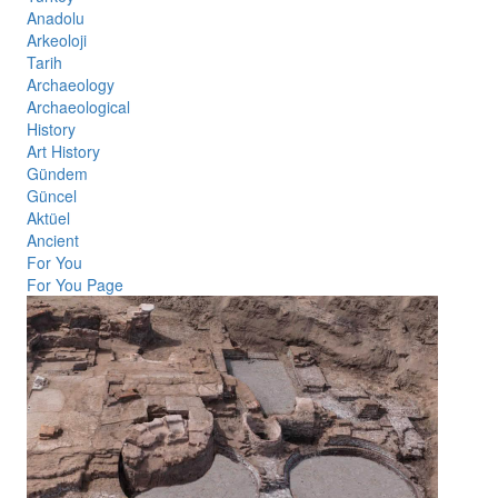
Anadolu
Arkeoloji
Tarih
Archaeology
Archaeological
History
Art History
Gündem
Güncel
Aktüel
Ancient
For You
For You Page