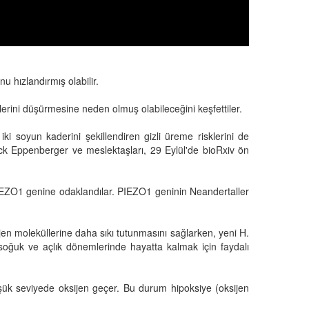
 hızlandırmış olabilir.
slerini düşürmesine neden olmuş olabileceğini keşfettiler.
ki soyun kaderini şekillendiren gizli üreme risklerini de
ick Eppenberger ve meslektaşları, 29 Eylül'de bioRxiv ön
IEZO1 genine odaklandılar. PIEZO1 geninin Neandertaller
en moleküllerine daha sıkı tutunmasını sağlarken, yeni H.
ı soğuk ve açlık dönemlerinde hayatta kalmak için faydalı
ük seviyede oksijen geçer. Bu durum hipoksiye (oksijen