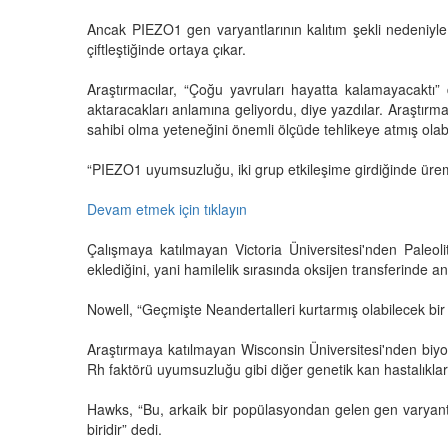
Ancak PIEZO1 gen varyantlarının kalıtım şekli nedeniy
çiftleştiğinde ortaya çıkar.
Araştırmacılar, “Çoğu yavruları hayatta kalamayacaktı
aktaracakları anlamına geliyordu, diye yazdılar. Araştır
sahibi olma yeteneğini önemli ölçüde tehlikeye atmış olabil
“PIEZO1 uyumsuzluğu, iki grup etkileşime girdiğinde üreme
Devam etmek için tıklayın
Çalışmaya katılmayan Victoria Üniversitesi'nden Paleol
eklediğini, yani hamilelik sırasında oksijen transferind
Nowell, “Geçmişte Neandertalleri kurtarmış olabilecek bir
Araştırmaya katılmayan Wisconsin Üniversitesi'nden biy
Rh faktörü uyumsuzluğu gibi diğer genetik kan hastalıklar
Hawks, “Bu, arkaik bir popülasyondan gelen gen varyant
biridir” dedi.