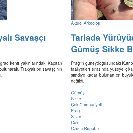
Aktüel Arkeoloji
yalı Savaşçı
Tarlada Yürüyü
Gümüş Sikke B
grad kenti yakınlarındaki Kapitan
Prag'ın güneydoğusundaki Kutnoho
ulunarak, Trakyalı bir savaşçının
faaliyetleri sırasında yüzeye çı
ı.
şimdiye kadar bulunan en büyük e
değildi.
Gümüş
Sikke
Çek Cumhuriyeti
Prag
Silver
Coin
Czech Republic