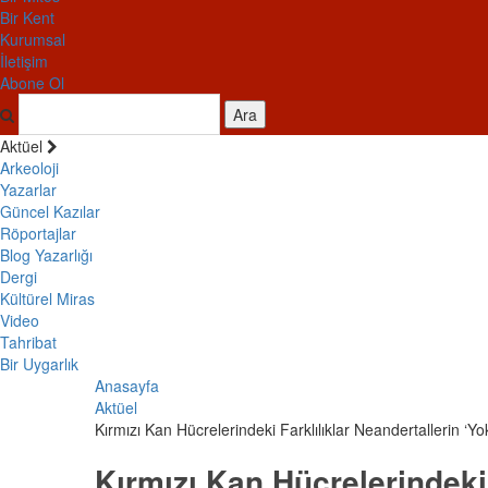
Bir Kent
Kurumsal
İletişim
Abone Ol
Ara
Aktüel
Arkeoloji
Yazarlar
Güncel Kazılar
Röportajlar
Blog Yazarlığı
Dergi
Kültürel Miras
Video
Tahribat
Bir Uygarlık
Anasayfa
Aktüel
Kırmızı Kan Hücrelerindeki Farklılıklar Neandertallerin ‘Yo
Kırmızı Kan Hücrelerindeki