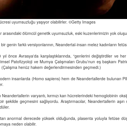
 hücresi uyumsuzluğu yaşıyor olabilirler. ©Getty Images
r arasındaki ölümcül genetik uyumsuzluk, eski kuzenlerimizin yok oluşunu
ı bir genin farklı versiyonlarının, Neandertal-insan melez kadınların fetü
l önce Avrasya'da karşılaştıklarında, “genlerini değiştirdiler ve her i
Evrimsel Patofizyoloji ve Mumya Çalışmaları Grubu'nun eş başkanı Patr
dı. (Çalışma henüz hakem değerlendirmesinden geçmedi.)
em modern insanlarda (Homo sapiens) hem de Neandertallerde bulunan P
er.
andertallerin varyantı, kırmızı kan hücrelerindeki hemoglobinin oksij
ir şekilde geçmesini sağlıyordu. Araştırmacılar, Neandertallerin aşır
düler.
rı anormal derecede yüksek olduğunda, plasenta yoluyla fetüse düş
pmaya neden olabilir.