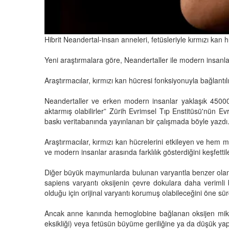
Hibrit Neandertal-insan anneleri, fetüsleriyle kırmızı kan
Yeni araştırmalara göre, Neandertaller ile modern insanla
Araştırmacılar, kırmızı kan hücresi fonksiyonuyla bağlantıl
Neandertaller ve erken modern insanlar yaklaşık 45000 yı
aktarmış olabilirler” Zürih Evrimsel Tıp Enstitüsü'nün 
baskı veritabanında yayınlanan bir çalışmada böyle yaz
Araştırmacılar, kırmızı kan hücrelerini etkileyen ve h
ve modern insanlar arasında farklılık gösterdiğini keşfettil
Diğer büyük maymunlarda bulunan varyantla benzer olan Ne
sapiens varyantı oksijenin çevre dokulara daha verimli b
olduğu için orijinal varyantı korumuş olabileceğini öne sür
Ancak anne kanında hemoglobine bağlanan oksijen mikta
eksikliği) veya fetüsün büyüme geriliğine ya da düşük ya