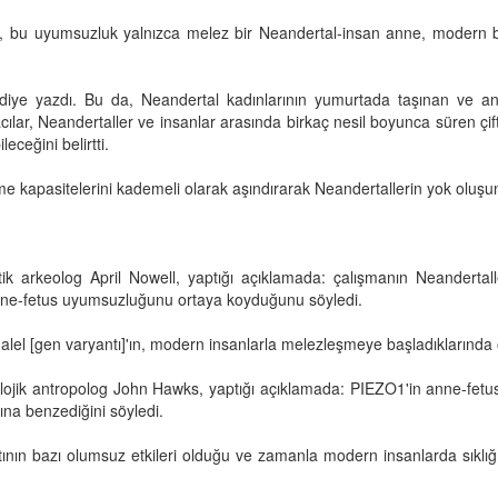
le, bu uyumsuzluk yalnızca melez bir Neandertal-insan anne, modern b
” diye yazdı. Bu da, Neandertal kadınlarının yumurtada taşınan ve
macılar, Neandertaller ve insanlar arasında birkaç nesil boyunca süren 
eceğini belirtti.
 kapasitelerini kademeli olarak aşındırarak Neandertallerin yok oluşunu 
itik arkeolog April Nowell, yaptığı açıklamada: çalışmanın Neanderta
e anne-fetus uyumsuzluğunu ortaya koyduğunu söyledi.
 alel [gen varyantı]'ın, modern insanlarla melezleşmeye başladıklarında 
olojik antropolog John Hawks, yaptığı açıklamada: PIEZO1'in anne-fe
ına benzediğini söyledi.
ının bazı olumsuz etkileri olduğu ve zamanla modern insanlarda sıklı