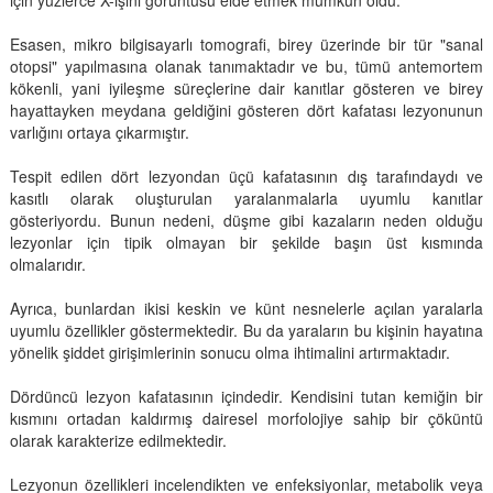
Esasen, mikro bilgisayarlı tomografi, birey üzerinde bir tür "sanal
otopsi" yapılmasına olanak tanımaktadır ve bu, tümü antemortem
kökenli, yani iyileşme süreçlerine dair kanıtlar gösteren ve birey
hayattayken meydana geldiğini gösteren dört kafatası lezyonunun
varlığını ortaya çıkarmıştır.
Tespit edilen dört lezyondan üçü kafatasının dış tarafındaydı ve
kasıtlı olarak oluşturulan yaralanmalarla uyumlu kanıtlar
gösteriyordu. Bunun nedeni, düşme gibi kazaların neden olduğu
lezyonlar için tipik olmayan bir şekilde başın üst kısmında
olmalarıdır.
Ayrıca, bunlardan ikisi keskin ve künt nesnelerle açılan yaralarla
uyumlu özellikler göstermektedir. Bu da yaraların bu kişinin hayatına
yönelik şiddet girişimlerinin sonucu olma ihtimalini artırmaktadır.
Dördüncü lezyon kafatasının içindedir. Kendisini tutan kemiğin bir
kısmını ortadan kaldırmış dairesel morfolojiye sahip bir çöküntü
olarak karakterize edilmektedir.
Lezyonun özellikleri incelendikten ve enfeksiyonlar, metabolik veya