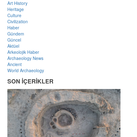
Art History
Heritage
Culture
Civilization
Haber
Gündem
Güncel
Aktüel
Arkeolojik Haber
Archaeology News
Ancient
World Archaeology
SON İÇERİKLER