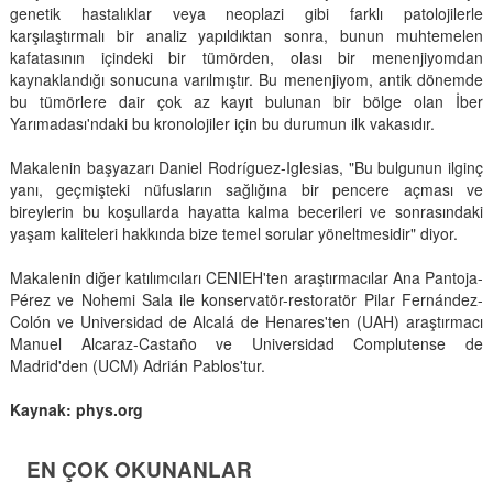
genetik hastalıklar veya neoplazi gibi farklı patolojilerle
karşılaştırmalı bir analiz yapıldıktan sonra, bunun muhtemelen
kafatasının içindeki bir tümörden, olası bir menenjiyomdan
kaynaklandığı sonucuna varılmıştır. Bu menenjiyom, antik dönemde
bu tümörlere dair çok az kayıt bulunan bir bölge olan İber
Yarımadası'ndaki bu kronolojiler için bu durumun ilk vakasıdır.
Makalenin başyazarı Daniel Rodríguez-Iglesias, "Bu bulgunun ilginç
yanı, geçmişteki nüfusların sağlığına bir pencere açması ve
bireylerin bu koşullarda hayatta kalma becerileri ve sonrasındaki
yaşam kaliteleri hakkında bize temel sorular yöneltmesidir" diyor.
Makalenin diğer katılımcıları CENIEH'ten araştırmacılar Ana Pantoja-
Pérez ve Nohemi Sala ile konservatör-restoratör Pilar Fernández-
Colón ve Universidad de Alcalá de Henares'ten (UAH) araştırmacı
Manuel Alcaraz-Castaño ve Universidad Complutense de
Madrid'den (UCM) Adrián Pablos'tur.
Kaynak: phys.org
EN ÇOK OKUNANLAR