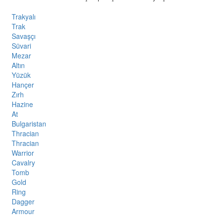
Trakyalı
Trak
Savaşçı
Süvari
Mezar
Altın
Yüzük
Hançer
Zırh
Hazine
At
Bulgaristan
Thracian
Thracian
Warrior
Cavalry
Tomb
Gold
Ring
Dagger
Armour