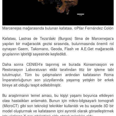
Marcenejas mağarasında bulunan kafatası. ©Pilar Fernández Colón
Kafatası, Lastras de Teza'daki (Burgos) Sima de Marcenejas'a
yapılan bir mağaracılık gezisi sırasında, bulunmasında önemli rol
oynayan Gaem, Takomano, Geoda, Flash ve A.E.Get mağaracılık
gruplarının işbirliği sayesinde keşfedildi.
Daha sonra CENIEH'e taşınmış ve burada Konservasyon ve
Restorasyon Laboratuvarı ekibi tarafından titiz bir işleme tabi
tutulmuştur. Tüm bu çalışmaların ardından kafatasının Roma
İmparatorluğunun son yüzyıllarında yaşamış yetişkin bir erkek
bireye ait olduğu tespit edilebilmiştir.
Bu araştırmanın temel amacı, bu kişiyi yaşamı boyunca etkileyen
olası hastalıkları anlamaktı. Bunun için mikro-bilgisayarlı tomografi
(MicroCT) gibi son teknoloji teknikler kullanıldı ve bu sayede 3D bir
model oluşturmak ve kafatasının içini ayrıntılı olarak görselleştirmek
için yüzlerce X-ışını görüntüsü elde etmek mümkün oldu.