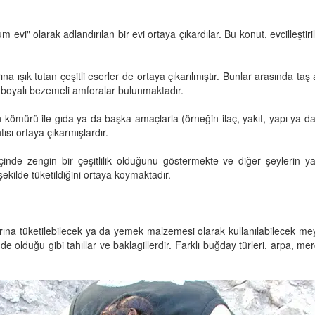
evi" olarak adlandırılan bir evi ortaya çıkardılar. Bu konut, evcilleştiril
ına ışık tutan çeşitli eserler de ortaya çıkarılmıştır. Bunlar arasında ta
e boyalı bezemeli amforalar bulunmaktadır.
n kömürü ile gıda ya da başka amaçlarla (örneğin ilaç, yakıt, yapı ya 
ısı ortaya çıkarmışlardır.
çinde zengin bir çeşitlilik olduğunu göstermekte ve diğer şeylerin y
şekilde tüketildiğini ortaya koymaktadır.
na tüketilebilecek ya da yemek malzemesi olarak kullanılabilecek meyvel
olduğu gibi tahıllar ve baklagillerdir. Farklı buğday türleri, arpa, merc