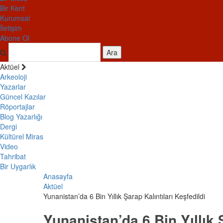
Bir Kent
Kurumsal
İletişim
Abone Ol
Ara
Aktüel
Arkeoloji
Yazarlar
Güncel Kazılar
Röportajlar
Blog Yazarlığı
Dergi
Kültürel Miras
Video
Tahribat
Bir Uygarlık
Anasayfa
Aktüel
Yunanistan’da 6 Bin Yıllık Şarap Kalıntıları Keşfedildi
Yunanistan’da 6 Bin Yıllık Ş