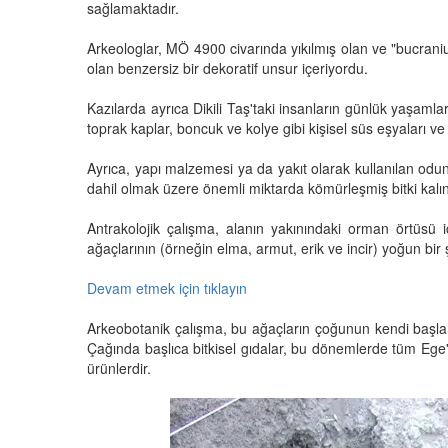
sağlamaktadır.
Arkeologlar, MÖ 4900 civarında yıkılmış olan ve "bucranium 
olan benzersiz bir dekoratif unsur içeriyordu.
Kazılarda ayrıca Dikili Taş'taki insanların günlük yaşamlar
toprak kaplar, boncuk ve kolye gibi kişisel süs eşyaları v
Ayrıca, yapı malzemesi ya da yakıt olarak kullanılan odu
dahil olmak üzere önemli miktarda kömürleşmiş bitki kalınt
Antrakolojik çalışma, alanın yakınındaki orman örtüsü i
ağaçlarının (örneğin elma, armut, erik ve incir) yoğun bir 
Devam etmek için tıklayın
Arkeobotanik çalışma, bu ağaçların çoğunun kendi başları
Çağında başlıca bitkisel gıdalar, bu dönemlerde tüm Ege'de 
ürünlerdir.