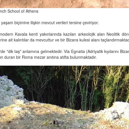
rench School of Athens
yaşam biçimine ilişkin mevcut verileri tersine çeviriyor.
 modern Kavala kenti yakınlarında kazılan arkeolojik alan Neoliti
ine ait kalıntılar da mevcuttur ve bir Bizans kulesi alanı taçlandırmaktad
e "dik taş" anlamına gelmektedir. Via Egnatia (Adriyatik kıyılarını Biz
kın duran bir Roma mezar anıtına atıfta bulunmaktadır.