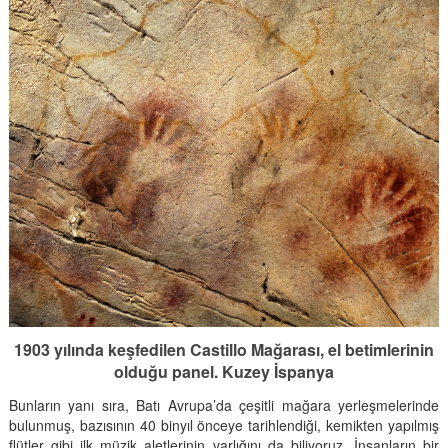
1903 yılında keşfedilen Castillo Mağarası, el betimlerinin
olduğu panel. Kuzey İspanya
Bunların yanı sıra, Batı Avrupa’da çeşitli mağara yerleşmelerinde
bulunmuş, bazısının 40 binyıl önceye tarihlendiği, kemikten yapılmış
flütler gibi ilk müzik aletlerinin varlığını da biliyoruz. İnsanların bir