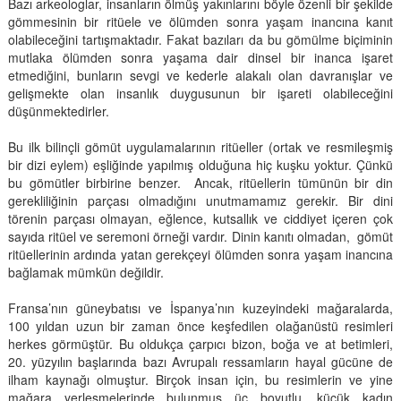
Bazı arkeologlar, insanların ölmüş yakınlarını böyle özenli bir şekilde
gömmesinin bir ritüele ve ölümden sonra yaşam inancına kanıt
olabileceğini tartışmaktadır. Fakat bazıları da bu gömülme biçiminin
mutlaka ölümden sonra yaşama dair dinsel bir inanca işaret
etmediğini, bunların sevgi ve kederle alakalı olan davranışlar ve
gelişmekte olan insanlık duygusunun bir işareti olabileceğini
düşünmektedirler.
Bu ilk bilinçli gömüt uygulamalarının ritüeller (ortak ve resmileşmiş
bir dizi eylem) eşliğinde yapılmış olduğuna hiç kuşku yoktur. Çünkü
bu gömütler birbirine benzer. Ancak, ritüellerin tümünün bir din
gerekliliğinin parçası olmadığını unutmamamız gerekir. Bir dini
törenin parçası olmayan, eğlence, kutsallık ve ciddiyet içeren çok
sayıda ritüel ve seremoni örneği vardır. Dinin kanıtı olmadan, gömüt
ritüellerinin ardında yatan gerekçeyi ölümden sonra yaşam inancına
bağlamak mümkün değildir.
Fransa’nın güneybatısı ve İspanya’nın kuzeyindeki mağaralarda,
100 yıldan uzun bir zaman önce keşfedilen olağanüstü resimleri
herkes görmüştür. Bu oldukça çarpıcı bizon, boğa ve at betimleri,
20. yüzyılın başlarında bazı Avrupalı ressamların hayal gücüne de
ilham kaynağı olmuştur. Birçok insan için, bu resimlerin ve yine
mağara yerleşmelerinde bulunmuş üç boyutlu, küçük kadın