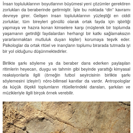
İnsan topluluklarının boyutlarının büyümesi yeni çözümler gerektiren
zorlukları da beraberinde getirmiştir. İşte bu noktada “din” kavramı
devreye girer. Gelişen insan topluluklarının yüzleştiği en ciddi
zorluklar, tüm bireyleri gönüllü olarak ortak fayda için işbirliği
yapmaya ve hazıra konan kimselere karşı (müşterek bir toplumda
yaşamanın getirdiği faydalardan herhangi bir katkı sağlamaksızın
yararlanmaktan mutluluk duyan kişiler) korumaya teşvik eder.
Psikologlar da ortak ritüel ve inançların toplumu birarada tutmada iyi
bir yol olduğunu düşünmektedirler.
Birlikte şarkı söyleme ya da beraber dans ederken paylaşılan
ritimlerin heyecan, duygu ve tahmin gibi beyinde yarattığı kimyasal
reaksiyonlarla ilgili (örneğin futbol seyircisinin birlikte şarkı
söylemesini izleyin!) nöro-bilimsel kanıtlar da vardır. Antropologlar
da küçük ölçekli toplumların ritüellerindeki dansları, şarkıları ve
müzikleriyle ilgili birçok örnek verebilir.