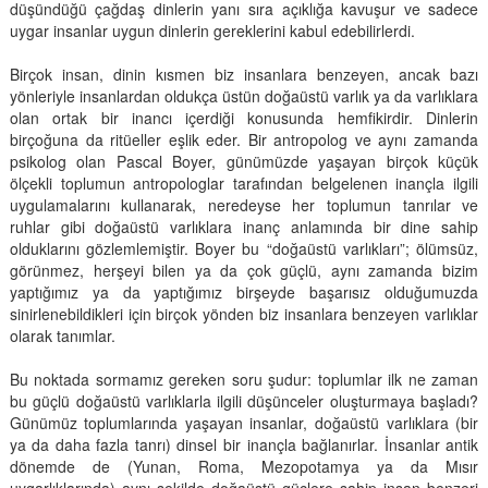
düşündüğü çağdaş dinlerin yanı sıra açıklığa kavuşur ve sadece
uygar insanlar uygun dinlerin gereklerini kabul edebilirlerdi.
Birçok insan, dinin kısmen biz insanlara benzeyen, ancak bazı
yönleriyle insanlardan oldukça üstün doğaüstü varlık ya da varlıklara
olan ortak bir inancı içerdiği konusunda hemfikirdir. Dinlerin
birçoğuna da ritüeller eşlik eder. Bir antropolog ve aynı zamanda
psikolog olan Pascal Boyer, günümüzde yaşayan birçok küçük
ölçekli toplumun antropologlar tarafından belgelenen inançla ilgili
uygulamalarını kullanarak, neredeyse her toplumun tanrılar ve
ruhlar gibi doğaüstü varlıklara inanç anlamında bir dine sahip
olduklarını gözlemlemiştir. Boyer bu “doğaüstü varlıkları”; ölümsüz,
görünmez, herşeyi bilen ya da çok güçlü, aynı zamanda bizim
yaptığımız ya da yaptığımız birşeyde başarısız olduğumuzda
sinirlenebildikleri için birçok yönden biz insanlara benzeyen varlıklar
olarak tanımlar.
Bu noktada sormamız gereken soru şudur: toplumlar ilk ne zaman
bu güçlü doğaüstü varlıklarla ilgili düşünceler oluşturmaya başladı?
Günümüz toplumlarında yaşayan insanlar, doğaüstü varlıklara (bir
ya da daha fazla tanrı) dinsel bir inançla bağlanırlar. İnsanlar antik
dönemde de (Yunan, Roma, Mezopotamya ya da Mısır
uygarlıklarında) aynı şekilde doğaüstü güçlere sahip insan benzeri