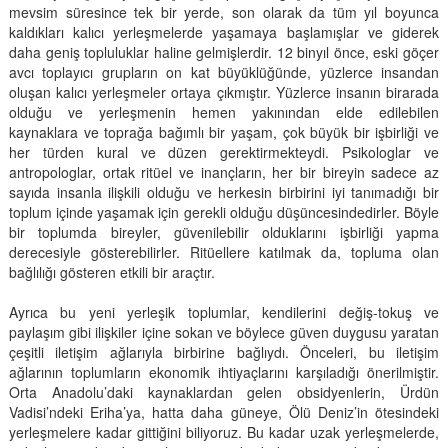
mevsim süresince tek bir yerde, son olarak da tüm yıl boyunca
kaldıkları kalıcı yerleşmelerde yaşamaya başlamışlar ve giderek
daha geniş topluluklar haline gelmişlerdir. 12 binyıl önce, eski göçer
avcı toplayıcı grupların on kat büyüklüğünde, yüzlerce insandan
oluşan kalıcı yerleşmeler ortaya çıkmıştır. Yüzlerce insanın birarada
olduğu ve yerleşmenin hemen yakınından elde edilebilen
kaynaklara ve toprağa bağımlı bir yaşam, çok büyük bir işbirliği ve
her türden kural ve düzen gerektirmekteydi. Psikologlar ve
antropologlar, ortak ritüel ve inançların, her bir bireyin sadece az
sayıda insanla ilişkili olduğu ve herkesin birbirini iyi tanımadığı bir
toplum içinde yaşamak için gerekli olduğu düşüncesindedirler. Böyle
bir toplumda bireyler, güvenilebilir olduklarını işbirliği yapma
derecesiyle gösterebilirler. Ritüellere katılmak da, topluma olan
bağlılığı gösteren etkili bir araçtır.
Ayrıca bu yeni yerleşik toplumlar, kendilerini değiş-tokuş ve
paylaşım gibi ilişkiler içine sokan ve böylece güven duygusu yaratan
çeşitli iletişim ağlarıyla birbirine bağlıydı. Önceleri, bu iletişim
ağlarının toplumların ekonomik ihtiyaçlarını karşıladığı önerilmiştir.
Orta Anadolu’daki kaynaklardan gelen obsidyenlerin, Ürdün
Vadisi’ndeki Eriha’ya, hatta daha güneye, Ölü Deniz’in ötesindeki
yerleşmelere kadar gittiğini biliyoruz. Bu kadar uzak yerleşmelerde,