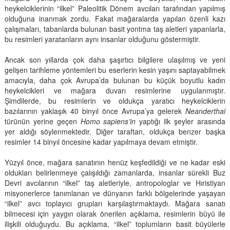
heykelciklerinin “ilkel” Paleolitik Dönem avcıları tarafından yapılmış
olduğuna inanmak zordu. Fakat mağaralarda yapılan özenli kazı
çalışmaları, tabanlarda bulunan basit yontma taş aletleri yapanlarla,
bu resimleri yaratanların aynı insanlar olduğunu göstermiştir.
Ancak son yıllarda çok daha şaşırtıcı bilgilere ulaşılmış ve yeni
gelişen tarihleme yöntemleri bu eserlerin kesin yaşını saptayabilmek
amacıyla, daha çok Avrupa’da bulunan bu küçük boyutlu kadın
heykelcikleri ve mağara duvarı resimlerine uygulanmıştır.
Şimdilerde, bu resimlerin ve oldukça yaratıcı heykelciklerin
bazılarının yaklaşık 40 binyıl önce Avrupa’ya gelerek
Neanderthal
türünün yerine geçen
Homo sapiens’in
yaptığı ilk şeyler arasında
yer aldığı söylenmektedir. Diğer taraftan, oldukça benzer başka
resimler 14 binyıl öncesine kadar yapılmaya devam etmiştir.
Yüzyıl önce, mağara sanatının henüz keşfedildiği ve ne kadar eski
oldukları belirlenmeye çalışıldığı zamanlarda, insanlar sürekli Buz
Devri avcılarının “ilkel” taş aletleriyle, antropologlar ve Hıristiyan
misyonerlerce tanımlanan ve dünyanın farklı bölgelerinde yaşayan
“ilkel” avcı toplayıcı grupları karşılaştırmaktaydı. Mağara sanatı
bilmecesi için yaygın olarak önerilen açıklama, resimlerin büyü ile
ilişkili olduğuydu. Bu açıklama, “ilkel” toplumların basit büyülerle