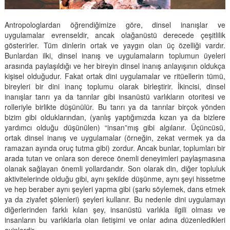
Antropologlardan öğrendiğimize göre, dinsel inanışlar ve
uygulamalar evrenseldir, ancak olağanüstü derecede çeşitlilik
gösterirler. Tüm dinlerin ortak ve yaygın olan üç özelliği vardır.
Bunlardan ilki, dinsel inanış ve uygulamaların toplumun üyeleri
arasında paylaşıldığı ve her bireyin dinsel inanış anlayışının oldukça
kişisel olduğudur. Fakat ortak dini uygulamalar ve ritüellerin tümü,
bireyleri bir dini inanç toplumu olarak birleştirir. İkincisi, dinsel
inanışlar tanrı ya da tanrılar gibi insanüstü varlıkların otoritesi ve
rolleriyle birlikte düşünülür. Bu tanrı ya da tanrılar birçok yönden
bizim gibi olduklarından, (yanlış yaptığımızda kızan ya da bizlere
yardımcı olduğu düşünülen) “insan”mış gibi algılanır. Üçüncüsü,
ortak dinsel inanış ve uygulamalar (örneğin, zekat vermek ya da
ramazan ayında oruç tutma gibi) zordur. Ancak bunlar, toplumları bir
arada tutan ve onlara son derece önemli deneyimleri paylaşmasına
olanak sağlayan önemli yollardandır. Son olarak din, diğer topluluk
aktivitelerinde olduğu gibi, aynı şekilde düşünme, aynı şeyi hissetme
ve hep beraber aynı şeyleri yapma gibi (şarkı söylemek, dans etmek
ya da ziyafet şölenleri) şeyleri kullanır. Bu nedenle dini uygulamayı
diğerlerinden farklı kılan şey, insanüstü varlıkla ilgili olması ve
insanların bu varlıklarla olan iletişimi ve onlar adına düzenledikleri
ayinlerdir.