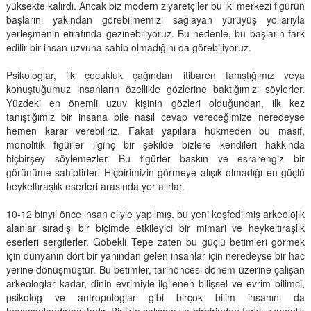
yüksekte kalırdı. Ancak biz modern ziyaretçiler bu iki merkezi figürün
başlarını yakından görebilmemizi sağlayan yürüyüş yollarıyla
yerleşmenin etrafında gezinebiliyoruz. Bu nedenle, bu başların fark
edilir bir insan uzvuna sahip olmadığını da görebiliyoruz.
Psikologlar, ilk çocukluk çağından itibaren tanıştığımız veya
konuştuğumuz insanların özellikle gözlerine baktığımızı söylerler.
Yüzdeki en önemli uzuv kişinin gözleri olduğundan, ilk kez
tanıştığımız bir insana bile nasıl cevap vereceğimize neredeyse
hemen karar verebiliriz. Fakat yapılara hükmeden bu masif,
monolitik figürler ilginç bir şekilde bizlere kendileri hakkında
hiçbirşey söylemezler. Bu figürler baskın ve esrarengiz bir
görünüme sahiptirler. Hiçbirimizin görmeye alışık olmadığı en güçlü
heykeltıraşlık eserleri arasında yer alırlar.
10-12 binyıl önce insan eliyle yapılmış, bu yeni keşfedilmiş arkeolojik
alanlar sıradışı bir biçimde etkileyici bir mimari ve heykeltıraşlık
eserleri sergilerler. Göbekli Tepe zaten bu güçlü betimleri görmek
için dünyanın dört bir yanından gelen insanlar için neredeyse bir hac
yerine dönüşmüştür. Bu betimler, tarihöncesi dönem üzerine çalışan
arkeologlar kadar, dinin evrimiyle ilgilenen bilişsel ve evrim bilimci,
psikolog ve antropologlar gibi birçok bilim insanını da
heyecanlandırmaktadır. Birlikte çalışma ve birbirinden farklı uzmanlık