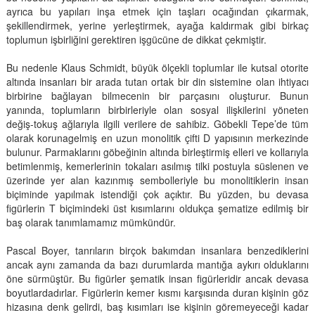
ayrıca bu yapıları inşa etmek için taşları ocağından çıkarmak,
şekillendirmek, yerine yerleştirmek, ayağa kaldırmak gibi birkaç
toplumun işbirliğini gerektiren işgücüne de dikkat çekmiştir.
Bu nedenle Klaus Schmidt, büyük ölçekli toplumlar ile kutsal otorite
altında insanları bir arada tutan ortak bir din sistemine olan ihtiyacı
birbirine bağlayan bilmecenin bir parçasını oluşturur. Bunun
yanında, toplumların birbirleriyle olan sosyal ilişkilerini yöneten
değiş-tokuş ağlarıyla ilgili verilere de sahibiz. Göbekli Tepe’de tüm
olarak korunagelmiş en uzun monolitik çifti D yapısının merkezinde
bulunur. Parmaklarını göbeğinin altında birleştirmiş elleri ve kollarıyla
betimlenmiş, kemerlerinin tokaları asılmış tilki postuyla süslenen ve
üzerinde yer alan kazınmış sembolleriyle bu monolitiklerin insan
biçiminde yapılmak istendiği çok açıktır. Bu yüzden, bu devasa
figürlerin T biçimindeki üst kısımlarını oldukça şematize edilmiş bir
baş olarak tanımlamamız mümkündür.
Pascal Boyer, tanrıların birçok bakımdan insanlara benzediklerini
ancak aynı zamanda da bazı durumlarda mantığa aykırı olduklarını
öne sürmüştür. Bu figürler şematik insan figürleridir ancak devasa
boyutlardadırlar. Figürlerin kemer kısmı karşısında duran kişinin göz
hizasına denk gelirdi, baş kısımları ise kişinin göremeyeceği kadar