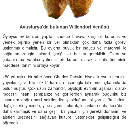
Avusturya’da bulunan Willendorf Venüsü
Öyleyse ev benzeri yapılar, sadece havaya karşı bir korunak ve
yemek pişirilip yenen bir yer olmaktan çok daha fazla görevi
üstlenmiş olmalıdır. Bu evlerin büyük bir işgücü ve materyal ile
sağlanan zengin mimari içeriği ve bakımı gereklidir. Özen ve
çabanın bu yaratıcı yatırımı, bir kurum olarak ailenin öneminin
maddesel tanımını ortaya koyar.
150 yılı aşkın bir süre önce Charles Darwin, biyolojik evrim teorisini
yayınlamış ve biyolojik türler olan insanoğlu için temel çıkarımlarda
bulunmuştur. Çok uzun zamandır, biyolojik evrimin aşamalı olarak
modern insanı şempanze ve gorillerden ayırarak bugünkü biz
insanlara doğru nasıl şekillendirmiş olduğunu biliyoruz. Bu fiziksel
değişimlerin yanında, yine aşamalı olarak, insanların daha tecrübeli,
daha karmaşık ve daha çeşitli bir yaşam için gerekli donanımı ve
aletleri üretmesini sağlayan kültürel yetenekler geliştirdiğini de
öğrendik.