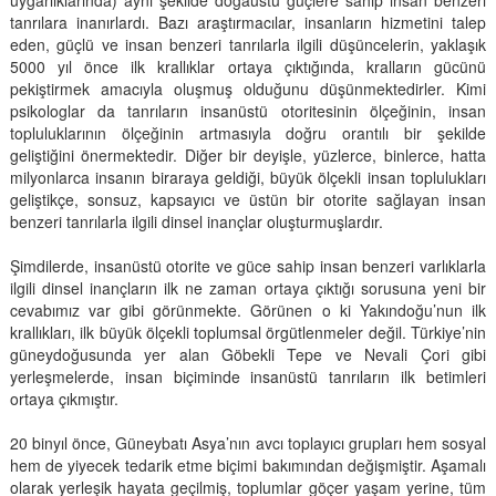
tanrılara inanırlardı. Bazı araştırmacılar, insanların hizmetini talep
eden, güçlü ve insan benzeri tanrılarla ilgili düşüncelerin, yaklaşık
5000 yıl önce ilk krallıklar ortaya çıktığında, kralların gücünü
pekiştirmek amacıyla oluşmuş olduğunu düşünmektedirler. Kimi
psikologlar da tanrıların insanüstü otoritesinin ölçeğinin, insan
topluluklarının ölçeğinin artmasıyla doğru orantılı bir şekilde
geliştiğini önermektedir. Diğer bir deyişle, yüzlerce, binlerce, hatta
milyonlarca insanın biraraya geldiği, büyük ölçekli insan toplulukları
geliştikçe, sonsuz, kapsayıcı ve üstün bir otorite sağlayan insan
benzeri tanrılarla ilgili dinsel inançlar oluşturmuşlardır.
Şimdilerde, insanüstü otorite ve güce sahip insan benzeri varlıklarla
ilgili dinsel inançların ilk ne zaman ortaya çıktığı sorusuna yeni bir
cevabımız var gibi görünmekte. Görünen o ki Yakındoğu’nun ilk
krallıkları, ilk büyük ölçekli toplumsal örgütlenmeler değil. Türkiye’nin
güneydoğusunda yer alan Göbekli Tepe ve Nevali Çori gibi
yerleşmelerde, insan biçiminde insanüstü tanrıların ilk betimleri
ortaya çıkmıştır.
20 binyıl önce, Güneybatı Asya’nın avcı toplayıcı grupları hem sosyal
hem de yiyecek tedarik etme biçimi bakımından değişmiştir. Aşamalı
olarak yerleşik hayata geçilmiş, toplumlar göçer yaşam yerine, tüm