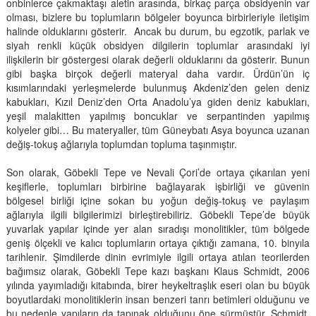
onbinlerce çakmaktaşı aletin arasında, birkaç parça obsidyenin var
olması, bizlere bu toplumların bölgeler boyunca birbirleriyle iletişim
halinde olduklarını gösterir. Ancak bu durum, bu egzotik, parlak ve
siyah renkli küçük obsidyen dilgilerin toplumlar arasındaki iyi
ilişkilerin bir göstergesi olarak değerli olduklarını da gösterir. Bunun
gibi başka birçok değerli materyal daha vardır. Ürdün’ün iç
kısımlarındaki yerleşmelerde bulunmuş Akdeniz’den gelen deniz
kabukları, Kızıl Deniz’den Orta Anadolu’ya giden deniz kabukları,
yeşil malakitten yapılmış boncuklar ve serpantinden yapılmış
kolyeler gibi… Bu materyaller, tüm Güneybatı Asya boyunca uzanan
değiş-tokuş ağlarıyla toplumdan topluma taşınmıştır.
Son olarak, Göbekli Tepe ve Nevali Çori’de ortaya çıkarılan yeni
keşiflerle, toplumları birbirine bağlayarak işbirliği ve güvenin
bölgesel birliği içine sokan bu yoğun değiş-tokuş ve paylaşım
ağlarıyla ilgili bilgilerimizi birleştirebiliriz. Göbekli Tepe’de büyük
yuvarlak yapılar içinde yer alan sıradışı monolitikler, tüm bölgede
geniş ölçekli ve kalıcı toplumların ortaya çıktığı zamana, 10. binyıla
tarihlenir. Şimdilerde dinin evrimiyle ilgili ortaya atılan teorilerden
bağımsız olarak, Göbekli Tepe kazı başkanı Klaus Schmidt, 2006
yılında yayımladığı kitabında, birer heykeltraşlık eseri olan bu büyük
boyutlardaki monolitiklerin insan benzeri tanrı betimleri olduğunu ve
bu nedenle yapıların da tapınak olduğunu öne sürmüştür. Schmidt,