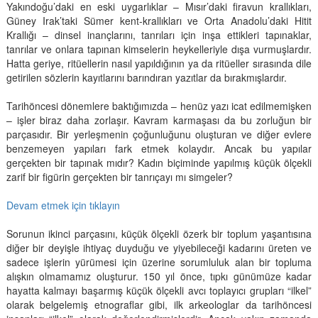
Yakındoğu’daki en eski uygarlıklar – Mısır’daki firavun krallıkları,
Güney Irak’taki Sümer kent-krallıkları ve Orta Anadolu’daki Hitit
Krallığı – dinsel inançlarını, tanrıları için inşa ettikleri tapınaklar,
tanrılar ve onlara tapınan kimselerin heykelleriyle dışa vurmuşlardır.
Hatta geriye, ritüellerin nasıl yapıldığının ya da ritüeller sırasında dile
getirilen sözlerin kayıtlarını barındıran yazıtlar da bırakmışlardır.
Tarihöncesi dönemlere baktığımızda – henüz yazı icat edilmemişken
– işler biraz daha zorlaşır. Kavram karmaşası da bu zorluğun bir
parçasıdır. Bir yerleşmenin çoğunluğunu oluşturan ve diğer evlere
benzemeyen yapıları fark etmek kolaydır. Ancak bu yapılar
gerçekten bir tapınak mıdır? Kadın biçiminde yapılmış küçük ölçekli
zarif bir figürin gerçekten bir tanrıçayı mı simgeler?
Devam etmek için tıklayın
Sorunun ikinci parçasını, küçük ölçekli özerk bir toplum yaşantısına
diğer bir deyişle ihtiyaç duyduğu ve yiyebileceği kadarını üreten ve
sadece işlerin yürümesi için üzerine sorumluluk alan bir topluma
alışkın olmamamız oluşturur. 150 yıl önce, tıpkı günümüze kadar
hayatta kalmayı başarmış küçük ölçekli avcı toplayıcı grupları “ilkel”
olarak belgelemiş etnograflar gibi, ilk arkeologlar da tarihöncesi