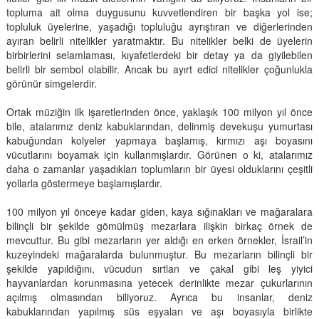
topluma ait olma duygusunu kuvvetlendiren bir başka yol ise;
topluluk üyelerine, yaşadığı topluluğu ayrıştıran ve diğerlerinden
ayıran belirli nitelikler yaratmaktır. Bu nitelikler belki de üyelerin
birbirlerini selamlaması, kıyafetlerdeki bir detay ya da giyilebilen
belirli bir sembol olabilir. Ancak bu ayırt edici nitelikler çoğunlukla
görünür simgelerdir.
Ortak müziğin ilk işaretlerinden önce, yaklaşık 100 milyon yıl önce
bile, atalarımız deniz kabuklarından, delinmiş devekuşu yumurtası
kabuğundan kolyeler yapmaya başlamış, kırmızı aşı boyasını
vücutlarını boyamak için kullanmışlardır. Görünen o ki, atalarımız
daha o zamanlar yaşadıkları toplumların bir üyesi olduklarını çeşitli
yollarla göstermeye başlamışlardır.
100 milyon yıl önceye kadar giden, kaya sığınakları ve mağaralara
bilinçli bir şekilde gömülmüş mezarlara ilişkin birkaç örnek de
mevcuttur. Bu gibi mezarların yer aldığı en erken örnekler, İsrail’in
kuzeyindeki mağaralarda bulunmuştur. Bu mezarların bilinçli bir
şekilde yapıldığını, vücudun sırtlan ve çakal gibi leş yiyici
hayvanlardan korunmasına yetecek derinlikte mezar çukurlarının
açılmış olmasından biliyoruz. Ayrıca bu insanlar, deniz
kabuklarından yapılmış süs eşyaları ve aşı boyasıyla birlikte