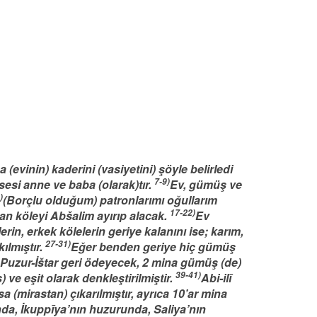
 (evinin) kaderini (vasiyetini) şöyle belirledi
7-9)
esi anne ve baba (olarak)tır.
Ev, gümüş ve
)
(Borçlu olduğum) patronlarımı oğullarım
17-22)
an köleyi Abšalim ayırıp alacak.
Ev
in, erkek kölelerin geriye kalanını ise; karım,
27-31)
kılmıştır.
Eğer benden geriye hiç gümüş
uzur-İštar geri ödeyecek, 2 mina gümüş (de)
39-41)
 ve eşit olarak denkleştirilmiştir.
Abi-ilī
(mirastan) çıkarılmıştır, ayrıca 10’ar mina
da, İkuppīya’nın huzurunda, Saliya’nın