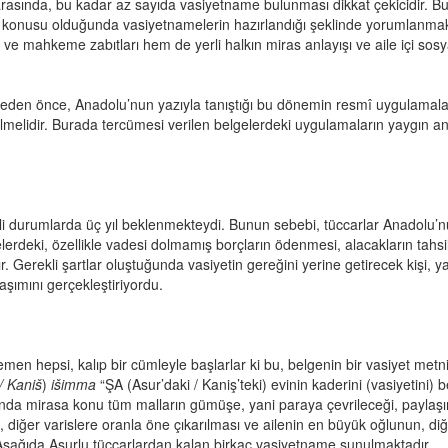
 arasında, bu kadar az sayıda vasiyetname bulunması dikkat çekicidir.
öz konusu olduğunda vasiyetnamelerin hazırlandığı şeklinde yorumlanmak
 ve mahkeme zabıtları hem de yerli halkın miras anlayışı ve aile içi sos
meden önce, Anadolu’nun yazıyla tanıştığı bu dönemin resmî uygulamalar
melidir. Burada tercümesi verilen belgelerdeki uygulamaların yaygın anl
kli durumlarda üç yıl beklenmekteydi. Bunun sebebi, tüccarlar Anadolu’n
gelerdeki, özellikle vadesi dolmamış borçların ödenmesi, alacakların tahsili,
r. Gerekli şartlar oluştuğunda vasiyetin gereğini yerine getirecek kişi, y
aşımını gerçekleştiriyordu.
n hepsi, kalıp bir cümleyle başlarlar ki bu, belgenin bir vasiyet metni o
/ Kaniš
)
išimma
“ŞA (Asur’daki / Kaniş’teki) evinin kaderini (vasiyetini) b
nda mirasa konu tüm malların gümüşe, yani paraya çevrileceği, paylaşı
ın, diğer varislere oranla öne çıkarılması ve ailenin en büyük oğlunun, 
r. Aşağıda Asurlu tüccarlardan kalan birkaç vasiyetname sunulmaktadır.