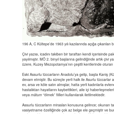
196 A, C Kültepe’de 1963 yılı kazılarında açığa çıkarılan 
Çivi yazısı, icadını takiben bir taraftan kendi içerisinde p
yayılmıştır. MÖ 2. binyıl başlarına gelindiğinde artık çiv
üzere, Kuzey Mezopotamya’nın çeşitli kentlerinde oturan S
Eski Assurlu tüccarların Anadolu’ya gelip, başta Kaniş (Kül
devam etmiştir. Bu süreçte yerli halk ile Asurlu tüccarlar a
ev, arsa ve köle satın almışlar, hatta yerli kadınlarla evl
hastalıktan hayatlarını kaybettikleri, aile içi haberleşmele
veya
mâtum
“ölmek” fiilleri kullanılarak iletilmektedir.
Assurlu tüccarların mirasları konusuna gelince; okunan 
vasiyetname özelliğinde çok az belge ele geçmiştir ve bu