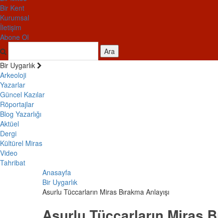
Bir Kent
Kurumsal
İletişim
Abone Ol
Ara
Bir Uygarlık
Arkeoloji
Yazarlar
Güncel Kazılar
Röportajlar
Blog Yazarlığı
Aktüel
Dergi
Kültürel Miras
Video
Tahribat
Anasayfa
Bir Uygarlık
Asurlu Tüccarların Miras Bırakma Anlayışı
Asurlu Tüccarların Miras B