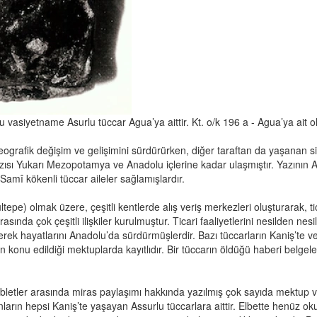
bu vasiyetname Asurlu tüccar Agua’ya aittir. Kt. o/k 196 a - Agua’ya ait 
aleografik değişim ve gelişimini sürdürürken, diğer taraftan da yaşanan si
i yazısı Yukarı Mezopotamya ve Anadolu içlerine kadar ulaşmıştır. Yazını
amî kökenli tüccar aileler sağlamışlardır.
tepe) olmak üzere, çeşitli kentlerde alış veriş merkezleri oluşturarak, tic
rasında çok çeşitli ilişkiler kurulmuştur. Ticari faaliyetlerini nesilden n
enerek hayatlarını Anadolu’da sürdürmüşlerdir. Bazı tüccarların Kaniş’te 
rin konu edildiği mektuplarda kayıtlıdır. Bir tüccarın öldüğü haberi belgel
tabletler arasında miras paylaşımı hakkında yazılmış çok sayıda mektup
nların hepsi Kaniş’te yaşayan Assurlu tüccarlara aittir. Elbette henüz 