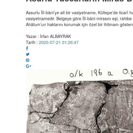
Assurlu İlī-bāni’ye ait bir vasiyetname, Kültepe’de ticarî 
vasiyetnamedir. Belgeye göre İlī-bāni mirasını eşi, rahibe k
Ahātum’un haklarını korumak için özel bir ihtimam göster
Yazar : İrfan ALBAYRAK
Tarih :
2020-07-21 01:26:47