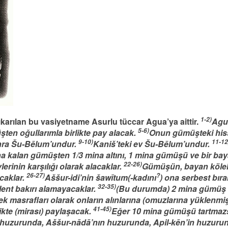
1-2)
çıkarılan bu vasiyetname Asurlu tüccar Agua’ya aittir.
Agua
5-6)
şten oğullarımla birlikte pay alacak.
Onun gümüşteki hiss
9-10)
11-12
onra Šu-Bēlum’undur.
Kaniš’teki ev Šu-Bēlum’undur.
a kalan gümüşten 1/3 mina altını, 1 mina gümüşü ve bir bay
22-26)
lerinin karşılığı olarak alacaklar.
Gümüşün, bayan köleler
26-27)
?
caklar.
Aššur-idi’nin šawītum(-kadını
) ona serbest bıra
32-35)
alent bakırı alamayacaklar.
(Bu durumda) 2 mina gümüş P
ek masrafları olarak onların alınlarına (omuzlarına yüklenmiş)
41-45)
ikte (mirası) paylaşacak.
Eğer 10 mina gümüşü tartmazsa 
 huzurunda, Aššur-nādā’nın huzurunda, Apil-kēn’in huzurun