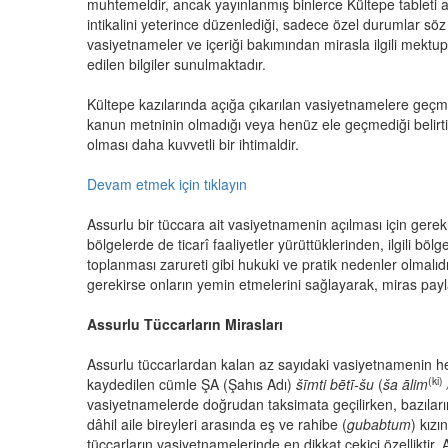
muhtemeldir, ancak yayınlanmış binlerce Kültepe tableti
intikalini yeterince düzenlediği, sadece özel durumlar s
vasiyetnameler ve içeriği bakımından mirasla ilgili mektup
edilen bilgiler sunulmaktadır.
Kültepe kazılarında açığa çıkarılan vasiyetnamelere geç
kanun metninin olmadığı veya henüz ele geçmediği belirtil
olması daha kuvvetli bir ihtimaldir.
Devam etmek için tıklayın
Assurlu bir tüccara ait vasiyetnamenin açılması için gere
bölgelerde de ticarî faaliyetler yürüttüklerinden, ilgili böl
toplanması zarureti gibi hukuki ve pratik nedenler olmalıdı
gerekirse onların yemin etmelerini sağlayarak, miras payl
Assurlu Tüccarların Mirasları
Assurlu tüccarlardan kalan az sayıdaki vasiyetnamenin heme
(ki)
kaydedilen cümle ŞA (Şahıs Adı)
šīmti bētī-šu
(
ša ālim
vasiyetnamelerde doğrudan taksimata geçilirken, bazıları
dâhil aile bireyleri arasında eş ve rahibe (
gubabtum
) kız
tüccarların vasiyetnamelerinde en dikkat çekici özellikti