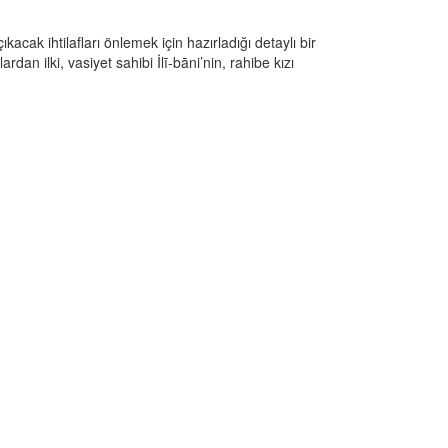
acak ihtilafları önlemek için hazırladığı detaylı bir
dan ilki, vasiyet sahibi İlī-bāni’nin, rahibe kızı