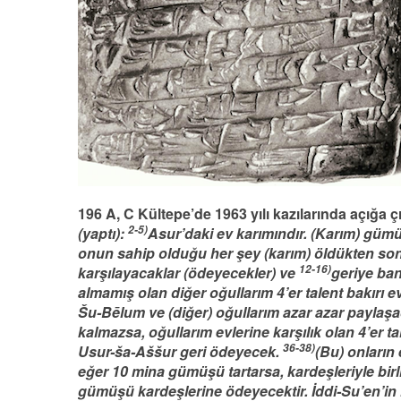
196 A, C Kültepe’de 1963 yılı kazılarında açığa 
2-5)
(yaptı):
Asur’daki ev karımındır. (Karım) gümü
onun sahip olduğu her şey (karım) öldükten s
12-16)
karşılayacaklar (ödeyecekler) ve
geriye ban
almamış olan diğer oğullarım 4’er talent bakırı ev
Šu-Bēlum ve (diğer) oğullarım azar azar paylaşa
kalmazsa, oğullarım evlerine karşılık olan 4’er t
36-38)
Usur-ša-Aššur geri ödeyecek.
(Bu) onların 
eğer 10 mina gümüşü tartarsa, kardeşleriyle birl
gümüşü kardeşlerine ödeyecektir. İddi-Su’en’in