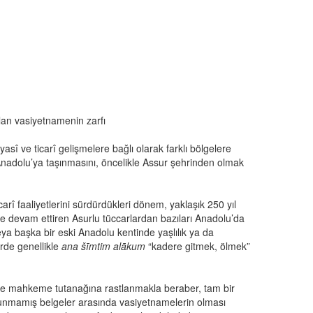
olan vasiyetnamenin zarfı
yasî ve ticarî gelişmelere bağlı olarak farklı bölgelere
n Anadolu’ya taşınmasını, öncelikle Assur şehrinden olmak
arî faaliyetlerini sürdürdükleri dönem, yaklaşık 250 yıl
esile devam ettiren Asurlu tüccarlardan bazıları Anadolu’da
veya başka bir eski Anadolu kentinde yaşlılık ya da
erde genellikle
ana šīmtim alākum
“kadere gitmek, ölmek”
 ve mahkeme tutanağına rastlanmakla beraber, tam bir
okunmamış belgeler arasında vasiyetnamelerin olması