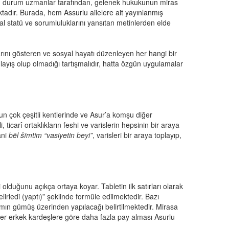
 Bu durum uzmanlar tarafından, gelenek hukukunun miras
tadır. Burada, hem Assurlu ailelere ait yayınlanmış
yal statü ve sorumluluklarını yansıtan metinlerden elde
ını gösteren ve sosyal hayatı düzenleyen her hangi bir
ayış olup olmadığı tartışmalıdır, hatta özgün uygulamalar
un çok çeşitli kentlerinde ve Asur’a komşu diğer
 ticarî ortaklıkların feshi ve varislerin hepsinin bir araya
ani
bēl šīmtim “vasiyetin beyi”
, varisleri bir araya toplayıp,
lduğunu açıkça ortaya koyar. Tabletin ilk satırları olarak
elirledi (yaptı)” şeklinde formüle edilmektedir. Bazı
mın gümüş üzerinden yapılacağı belirtilmektedir. Mirasa
diğer erkek kardeşlere göre daha fazla pay alması Asurlu