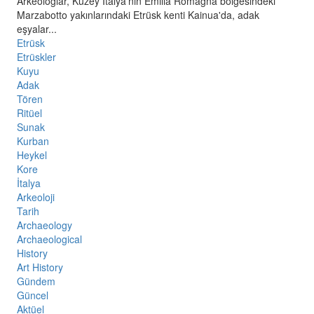
Arkeologlar, Kuzey İtalya'nın Emilia Romagna bölgesindeki
Marzabotto yakınlarındaki Etrüsk kenti Kainua'da, adak
eşyalar...
Etrüsk
Etrüskler
Kuyu
Adak
Tören
Ritüel
Sunak
Kurban
Heykel
Kore
İtalya
Arkeoloji
Tarih
Archaeology
Archaeological
History
Art History
Gündem
Güncel
Aktüel