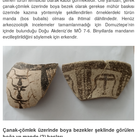
çanak-çömlek üzerinde boya bezek olarak gerekse mühür baskısı
üzerinde kazıma yöntemiyle şekillendirilen örneklerdeki türün
manda (bos bubalis) olması da ihtimal dâhilindedir. Henüz
arkeozoolojik incelemeler tamamlanmadığı için Domuztepe’nin
içinde bulunduğu Doğu Akdeniz’de MÖ 7-6. Binyıllarda mandanın
evcilleştirildiğini söylemek için erkendir.
Çanak-çömlek üzerinde boya bezekler şeklinde görülen
boğa ve mande (?) başları.