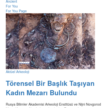
Ancient
For You
For You Page
Aktüel Arkeoloji
Törensel Bir Başlık Taşıyan
Kadın Mezarı Bulundu
Rusya Bilimler Akademisi Arkeoloji Enstitüsü ve Nijni Novgorod