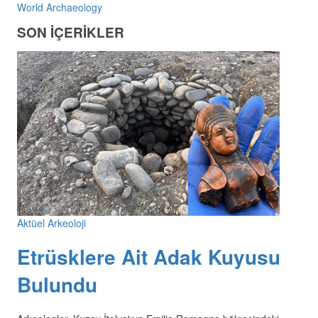
World Archaeology
SON İÇERİKLER
Aktüel Arkeoloji
Etrüsklere Ait Adak Kuyusu
Bulundu