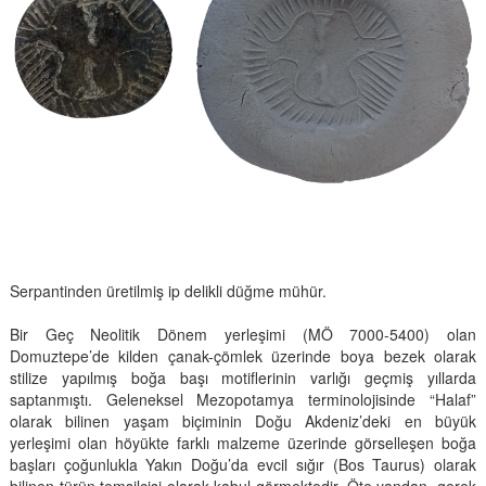
Serpantinden üretilmiş ip delikli düğme mühür.
Bir Geç Neolitik Dönem yerleşimi (MÖ 7000-5400) olan
Domuztepe’de kilden çanak-çömlek üzerinde boya bezek olarak
stilize yapılmış boğa başı motiflerinin varlığı geçmiş yıllarda
saptanmıştı. Geleneksel Mezopotamya terminolojisinde “Halaf”
olarak bilinen yaşam biçiminin Doğu Akdeniz’deki en büyük
yerleşimi olan höyükte farklı malzeme üzerinde görselleşen boğa
başları çoğunlukla Yakın Doğu’da evcil sığır (Bos Taurus) olarak
bilinen türün temsilcisi olarak kabul görmektedir. Öte yandan, gerek