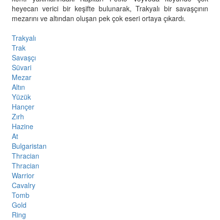
heyecan verici bir keşifte bulunarak, Trakyalı bir savaşçının
mezarını ve altından oluşan pek çok eseri ortaya çıkardı.
Trakyalı
Trak
Savaşçı
Süvari
Mezar
Altın
Yüzük
Hançer
Zırh
Hazine
At
Bulgaristan
Thracian
Thracian
Warrior
Cavalry
Tomb
Gold
Ring