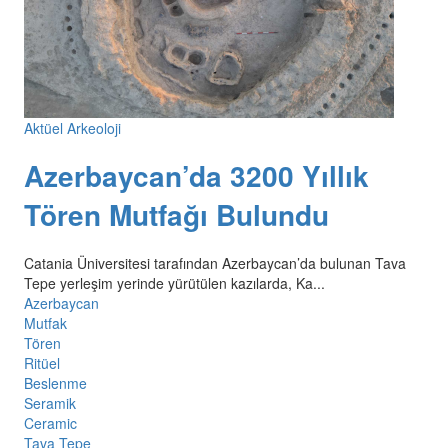
Aktüel Arkeoloji
Azerbaycan’da 3200 Yıllık
Tören Mutfağı Bulundu
Catania Üniversitesi tarafından Azerbaycan’da bulunan Tava
Tepe yerleşim yerinde yürütülen kazılarda, Ka...
Azerbaycan
Mutfak
Tören
Ritüel
Beslenme
Seramik
Ceramic
Tava Tepe