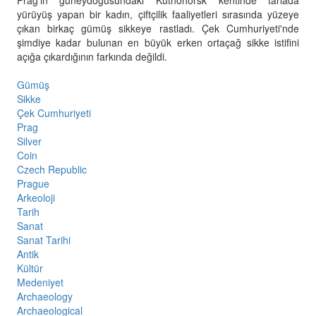
Prag'ın güneydoğusundaki Kutnohorsk kentinde tarlada
yürüyüş yapan bir kadın, çiftçilik faaliyetleri sırasında yüzeye
çıkan birkaç gümüş sikkeye rastladı. Çek Cumhuriyeti'nde
şimdiye kadar bulunan en büyük erken ortaçağ sikke istifini
açığa çıkardığının farkında değildi.
Gümüş
Sikke
Çek Cumhuriyeti
Prag
Silver
Coin
Czech Republic
Prague
Arkeoloji
Tarih
Sanat
Sanat Tarihi
Antik
Kültür
Medeniyet
Archaeology
Archaeological