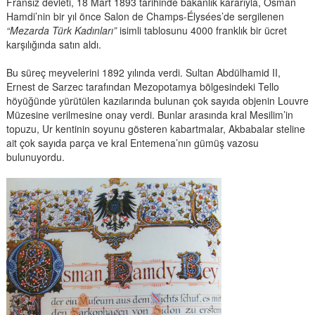
Fransız devleti, 18 Mart 1893 tarihinde bakanlık kararıyla, Osman
Hamdi’nin bir yıl önce Salon de Champs-Élysées’de sergilenen
“Mezarda Türk Kadınları”
isimli tablosunu 4000 franklık bir ücret
karşılığında satın aldı.
Bu süreç meyvelerini 1892 yılında verdi. Sultan Abdülhamid II,
Ernest de Sarzec tarafından Mezopotamya bölgesindeki Tello
höyüğünde yürütülen kazılarında bulunan çok sayıda objenin Louvre
Müzesine verilmesine onay verdi. Bunlar arasında kral Mesilim’in
topuzu, Ur kentinin soyunu gösteren kabartmalar, Akbabalar steline
ait çok sayıda parça ve kral Entemena’nın gümüş vazosu
bulunuyordu.