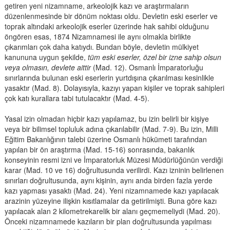
getiren yeni nizamname, arkeolojik kazı ve araştırmaların
düzenlenmesinde bir dönüm noktası oldu. Devletin eski eserler ve
toprak altındaki arkeolojik eserler üzerinde hak sahibi olduğunu
öngören esas, 1874 Nizamnamesi ile aynı olmakla birlikte
çıkarımları çok daha katıydı. Bundan böyle, devletin mülkiyet
kanununa uygun şekilde,
tüm eski eserler, özel bir izne sahip olsun
veya olmasın, devlete aittir
(Mad. 12). Osmanlı İmparatorluğu
sınırlarında bulunan eski eserlerin yurtdışına çıkarılması kesinlikle
yasaktır (Mad. 8). Dolayısıyla, kazıyı yapan kişiler ve toprak sahipleri
çok katı kurallara tabi tutulacaktır (Mad. 4-5).
Yasal izin olmadan hiçbir kazı yapılamaz, bu izin belirli bir kişiye
veya bir bilimsel topluluk adına çıkarılabilir (Mad. 7-9). Bu izin, Milli
Eğitim Bakanlığının talebi üzerine Osmanlı hükümeti tarafından
yapılan bir ön araştırma (Mad. 15-16) sonrasında, bakanlık
konseyinin resmi izni ve İmparatorluk Müzesi Müdürlüğünün verdiği
karar (Mad. 10 ve 16) doğrultusunda verilirdi. Kazı izninin belirlenen
sınırları doğrultusunda, aynı kişinin, aynı anda birden fazla yerde
kazı yapması yasaktı (Mad. 24). Yeni nizamnamede kazı yapılacak
arazinin yüzeyine ilişkin kısıtlamalar da getirilmişti. Buna göre kazı
yapılacak alan 2 kilometrekarelik bir alanı geçmemeliydi (Mad. 20).
Önceki nizamnamede kazıların bir plan doğrultusunda yapılması