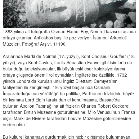
1883 yılına ait fotoğrafta Osman Hamdi Bey, Nemrut kazısı sırasında
ortaya çıkarılan Antiokhos başı ile poz veriyor. İstanbul Arkeoloji
Müzeleri, Fotoğraf Arşivi, 11190.
Aralarında Marki de Nointel (17. yüzyıl), Kont Choiseul-Gouffier (18.
yüzyıl), veya Kont Caylus, Louis-Sébastien Fauvel gibi isimlerin de
bulunduğu koleksiyoncular, ilk büyük eski eser koleksiyonlarının
ortaya çıkışında önemli rol oynadılar. İngiltere ise özellikle, 1732
yılında Londra’da kurulan ünlü İngiliz Dilettanti Cemiyeti’nin
faaliyetleri ile zenginleşti. 19. yüzyıl başlarında Osmanlı
İmparatorluğu’nun yürüttüğü bu politika, Parthenon frizlerinin büyük
bir kısmına Lord Elgin tarafından el konulmasına, Bassae’da
bulunan Apollon Tapınağı’na ait frizlerin Charles Robert Cockerel
tarafından British Müzesine götürülmesine, Milo Venüsü’nün Fransa
elçisi Marki de Rivière tarafından Louvre Müzesine götürülmesine
neden oldu.
Bu kültürel kanamayı durdurmak için hiçbir girişimde bulunmayan