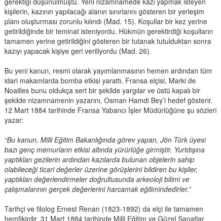
gerektiği düşünülmüştü. Yeni nizamnamede kazı yapmak isteyen
kişilerin, kazının yapılacağı alanın sınırlarını gösteren bir yerleşim
planı oluşturması zorunlu kılındı (Mad. 15). Koşullar bir kez yerine
getirildiğinde bir teminat isteniyordu. Hükmün gerektirdiği koşulların
tamamen yerine getirildiğini gösteren bir tutanak tutulduktan sonra
kazıyı yapacak kişiye geri veriliyordu (Mad. 26).
Bu yeni kanun, resmi olarak yayımlanmasının hemen ardından tüm
idari makamlarda bomba etkisi yarattı. Fransa elçisi, Marki de
Noailles bunu oldukça sert bir şekilde yargılar ve üstü kapalı bir
şekilde nizamnamenin yazarını, Osman Hamdi Bey’i hedef gösterir.
12 Mart 1884 tarihinde Fransa Yabancı İşler Müdürlüğüne şu sözleri
yazar:
“Bu kanun, Milli Eğitim Bakanlığında görev yapan, Jön Türk üyesi
bazı genç memurların etkisi altında yürürlüğe girmiştir. Yurtdışına
yaptıkları gezilerin ardından kazılarda bulunan objelerin sahip
olabileceği ticari değerler üzerine görüşlerini bildiren bu kişiler,
yaptıkları değerlendirmeler doğrultusunda arkeoloji bilimi ve
çalışmalarının gerçek değerlerini harcamak eğilimindedirler.”
Tarihçi ve filolog Ernest Renan (1823-1892) da elçi ile tamamen
hemfikirdir. 31 Mart 1884 tarihinde Milli Eğitim ve Güzel Sanatlar