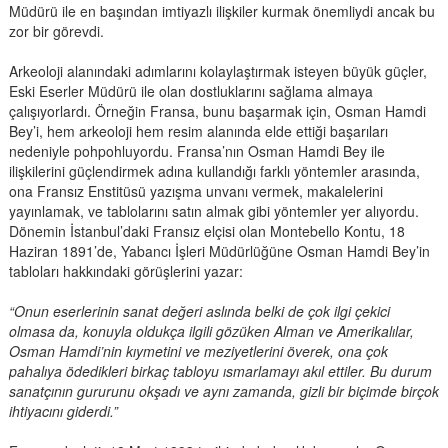
Müdürü ile en başından imtiyazlı ilişkiler kurmak önemliydi ancak bu
zor bir görevdi.
Arkeoloji alanındaki adımlarını kolaylaştırmak isteyen büyük güçler,
Eski Eserler Müdürü ile olan dostluklarını sağlama almaya
çalışıyorlardı. Örneğin Fransa, bunu başarmak için, Osman Hamdi
Bey’i, hem arkeoloji hem resim alanında elde ettiği başarıları
nedeniyle pohpohluyordu. Fransa’nın Osman Hamdi Bey ile
ilişkilerini güçlendirmek adına kullandığı farklı yöntemler arasında,
ona Fransız Enstitüsü yazışma unvanı vermek, makalelerini
yayınlamak, ve tablolarını satın almak gibi yöntemler yer alıyordu.
Dönemin İstanbul’daki Fransız elçisi olan Montebello Kontu, 18
Haziran 1891’de, Yabancı İşleri Müdürlüğüne Osman Hamdi Bey’in
tabloları hakkındaki görüşlerini yazar:
“Onun eserlerinin sanat değeri aslında belki de çok ilgi çekici
olmasa da, konuyla oldukça ilgili gözüken Alman ve Amerikalılar,
Osman Hamdi’nin kıymetini ve meziyetlerini överek, ona çok
pahalıya ödedikleri birkaç tabloyu ısmarlamayı akıl ettiler. Bu durum
sanatçının gururunu okşadı ve aynı zamanda, gizli bir biçimde birçok
ihtiyacını giderdi.”