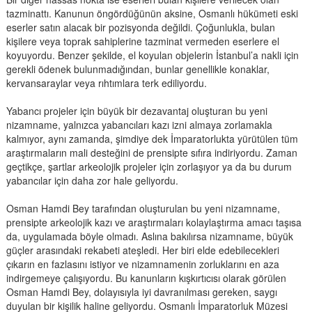
tazminattı. Kanunun öngördüğünün aksine, Osmanlı hükümeti eski
eserler satın alacak bir pozisyonda değildi. Çoğunlukla, bulan
kişilere veya toprak sahiplerine tazminat vermeden eserlere el
koyuyordu. Benzer şekilde, el koyulan objelerin İstanbul’a nakli için
gerekli ödenek bulunmadığından, bunlar genellikle konaklar,
kervansaraylar veya rıhtımlara terk ediliyordu.
Yabancı projeler için büyük bir dezavantaj oluşturan bu yeni
nizamname, yalnızca yabancıları kazı izni almaya zorlamakla
kalmıyor, aynı zamanda, şimdiye dek İmparatorlukta yürütülen tüm
araştırmaların mali desteğini de prensipte sıfıra indiriyordu. Zaman
geçtikçe, şartlar arkeolojik projeler için zorlaşıyor ya da bu durum
yabancılar için daha zor hale geliyordu.
Osman Hamdi Bey tarafından oluşturulan bu yeni nizamname,
prensipte arkeolojik kazı ve araştırmaları kolaylaştırma amacı taşısa
da, uygulamada böyle olmadı. Aslına bakılırsa nizamname, büyük
güçler arasındaki rekabeti ateşledi. Her biri elde edebilecekleri
çıkarın en fazlasını istiyor ve nizamnamenin zorluklarını en aza
indirgemeye çalışıyordu. Bu kanunların kışkırtıcısı olarak görülen
Osman Hamdi Bey, dolayısıyla iyi davranılması gereken, saygı
duyulan bir kişilik haline geliyordu. Osmanlı İmparatorluk Müzesi