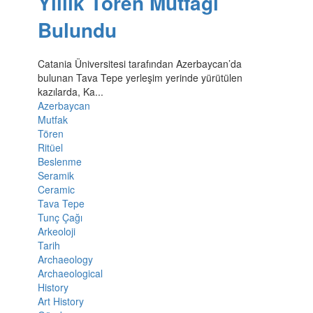
Yıllık Tören Mutfağı
Bulundu
Catania Üniversitesi tarafından Azerbaycan’da
bulunan Tava Tepe yerleşim yerinde yürütülen
kazılarda, Ka...
Azerbaycan
Mutfak
Tören
Ritüel
Beslenme
Seramik
Ceramic
Tava Tepe
Tunç Çağı
Arkeoloji
Tarih
Archaeology
Archaeological
History
Art History