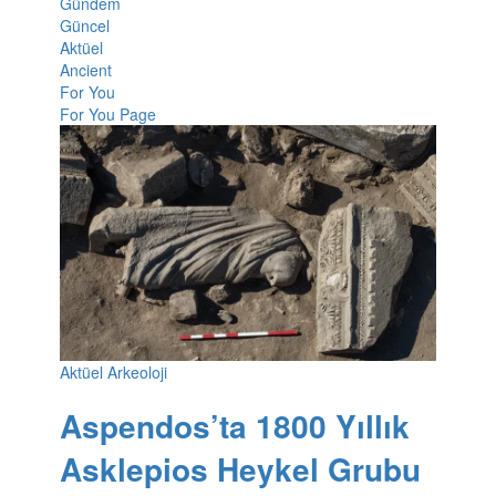
Gündem
Güncel
Aktüel
Ancient
For You
For You Page
Aktüel Arkeoloji
Aspendos’ta 1800 Yıllık
Asklepios Heykel Grubu