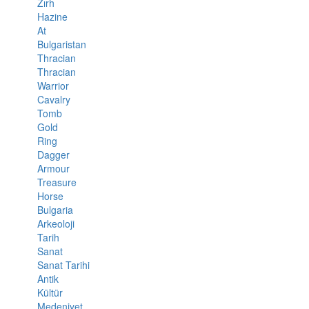
Zırh
Hazine
At
Bulgaristan
Thracian
Thracian
Warrior
Cavalry
Tomb
Gold
Ring
Dagger
Armour
Treasure
Horse
Bulgaria
Arkeoloji
Tarih
Sanat
Sanat Tarihi
Antik
Kültür
Medeniyet