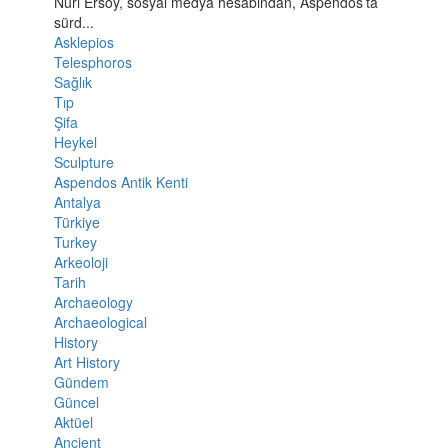
Nuri Ersoy, sosyal medya hesabından, Aspendos’ta
sürd...
Asklepios
Telesphoros
Sağlık
Tıp
Şifa
Heykel
Sculpture
Aspendos Antik Kenti
Antalya
Türkiye
Turkey
Arkeoloji
Tarih
Archaeology
Archaeological
History
Art History
Gündem
Güncel
Aktüel
Ancient