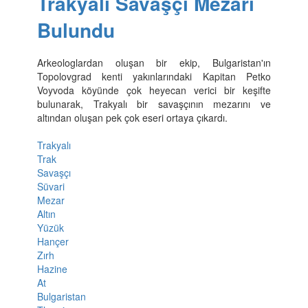
Trakyalı Savaşçı Mezarı
Bulundu
Arkeologlardan oluşan bir ekip, Bulgaristan'ın
Topolovgrad kenti yakınlarındaki Kapitan Petko
Voyvoda köyünde çok heyecan verici bir keşifte
bulunarak, Trakyalı bir savaşçının mezarını ve
altından oluşan pek çok eseri ortaya çıkardı.
Trakyalı
Trak
Savaşçı
Süvari
Mezar
Altın
Yüzük
Hançer
Zırh
Hazine
At
Bulgaristan