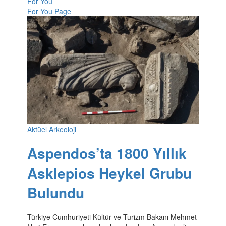
For You
For You Page
Aktüel Arkeoloji
Aspendos’ta 1800 Yıllık
Asklepios Heykel Grubu
Bulundu
Türkiye Cumhuriyeti Kültür ve Turizm Bakanı Mehmet