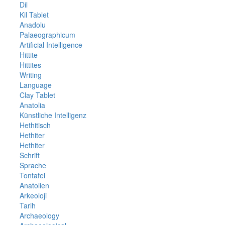
Dil
Kil Tablet
Anadolu
Palaeographicum
Artificial Intelligence
Hittite
Hittites
Writing
Language
Clay Tablet
Anatolia
Künstliche Intelligenz
Hethitisch
Hethiter
Hethiter
Schrift
Sprache
Tontafel
Anatolien
Arkeoloji
Tarih
Archaeology