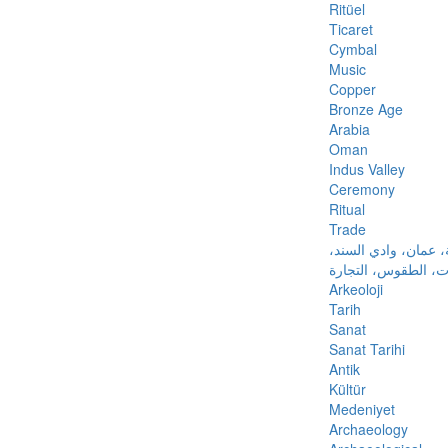
Ritüel
Ticaret
Cymbal
Music
Copper
Bronze Age
Arabia
Oman
Indus Valley
Ceremony
Ritual
Trade
ة، عمان، وادي السند
ات، الطقوس، التجارة
Arkeoloji
Tarih
Sanat
Sanat Tarihi
Antik
Kültür
Medeniyet
Archaeology