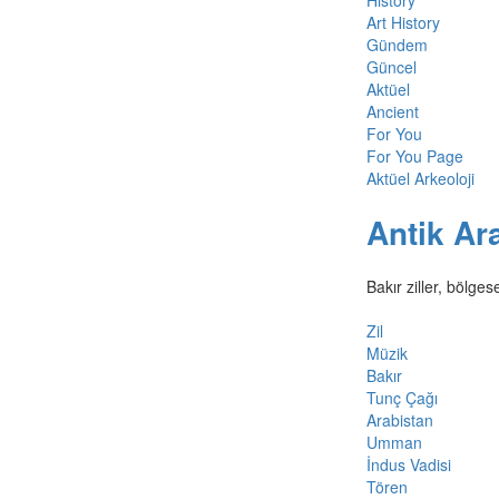
History
Art History
Gündem
Güncel
Aktüel
Ancient
For You
For You Page
Aktüel Arkeoloji
Antik Ara
Bakır ziller, bölge
Zil
Müzik
Bakır
Tunç Çağı
Arabistan
Umman
İndus Vadisi
Tören