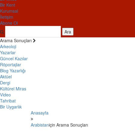
Bir Kent
Kurumsal
İletişim
Abone Ol
Ara
Arama Sonuçları
Arkeoloji
Yazarlar
Güncel Kazılar
Röportajlar
Blog Yazarlığı
Aktüel
Dergi
Kültürel Miras
Video
Tahribat
Bir Uygarlık
Anasayfa
Arabistan
için Arama Sonuçları