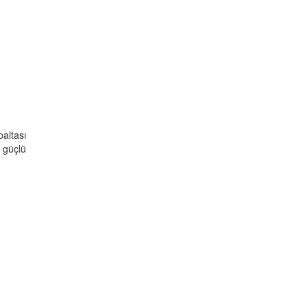
baltası
a güçlü