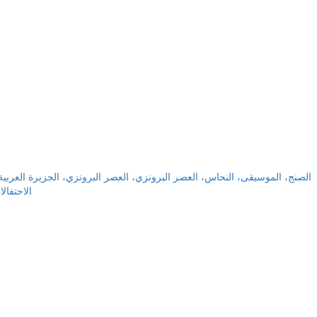
الصنج، الموسيقى، النحاس، العصر البرونزي، العصر البرونزي، الجزيرة العربي،
الاحتفال