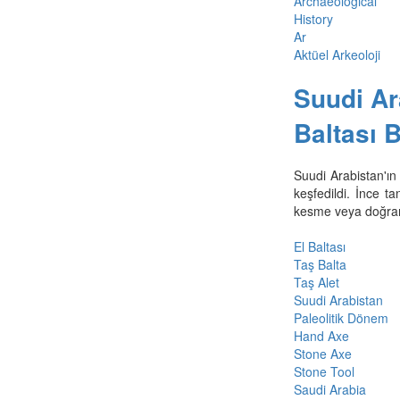
Archaeological
History
Ar
Aktüel Arkeoloji
Suudi Ar
Baltası 
Suudi Arabistan'ın
keşfedildi. İnce t
kesme veya doğrama
El Baltası
Taş Balta
Taş Alet
Suudi Arabistan
Paleolitik Dönem
Hand Axe
Stone Axe
Stone Tool
Saudi Arabia