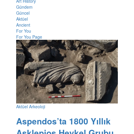
Art History
Gündem
Güncel
Aktüel
Ancient
For You
For You Page
Aktüel Arkeoloji
Aspendos’ta 1800 Yıllık
Asklepios Heykel Grubu