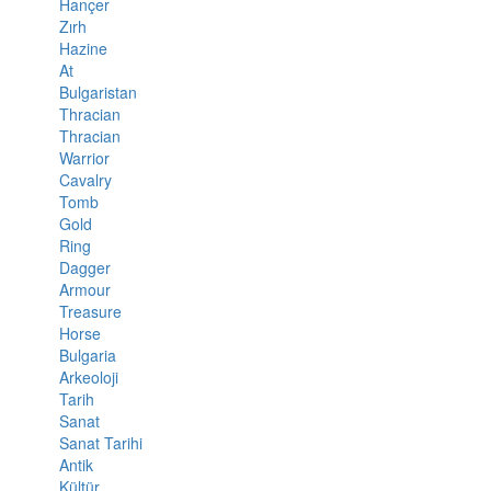
Hançer
Zırh
Hazine
At
Bulgaristan
Thracian
Thracian
Warrior
Cavalry
Tomb
Gold
Ring
Dagger
Armour
Treasure
Horse
Bulgaria
Arkeoloji
Tarih
Sanat
Sanat Tarihi
Antik
Kültür