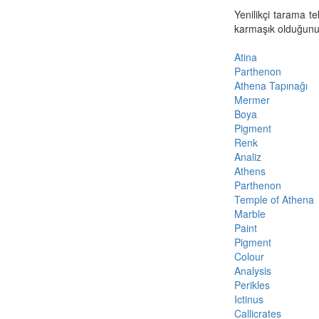
Yenilikçi tarama t
karmaşık olduğunu 
Atina
Parthenon
Athena Tapınağı
Mermer
Boya
Pigment
Renk
Analiz
Athens
Parthenon
Temple of Athena
Marble
Paint
Pigment
Colour
Analysis
Perikles
Ictinus
Callicrates