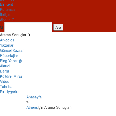
Bir Kent
Kurumsal
İletişim
Abone Ol
Ara
Arama Sonuçları
Arkeoloji
Yazarlar
Güncel Kazılar
Röportajlar
Blog Yazarlığı
Aktüel
Dergi
Kültürel Miras
Video
Tahribat
Bir Uygarlık
Anasayfa
Athens
için Arama Sonuçları