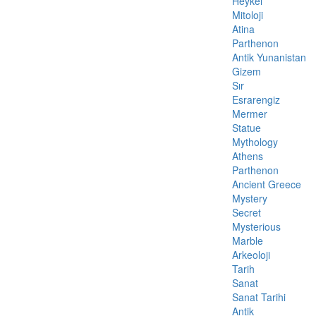
Heykel
Mitoloji
Atina
Parthenon
Antik Yunanistan
Gizem
Sır
Esrarengiz
Mermer
Statue
Mythology
Athens
Parthenon
Ancient Greece
Mystery
Secret
Mysterious
Marble
Arkeoloji
Tarih
Sanat
Sanat Tarihi
Antik