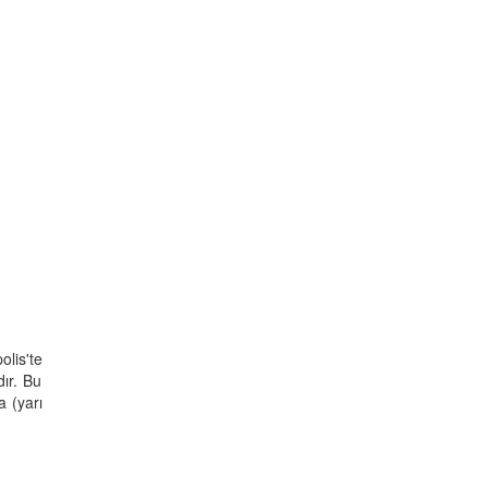
lis'te
ır. Bu
a (yarı