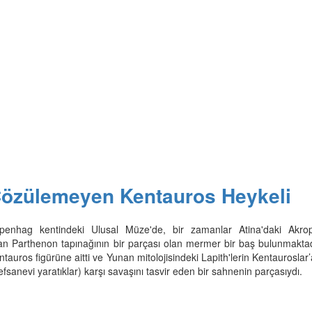
Çözülemeyen Kentauros Heykeli
penhag kentindeki Ulusal Müze'de, bir zamanlar Atina'daki Akropo
an Parthenon tapınağının bir parçası olan mermer bir baş bulunmaktad
ntauros figürüne aitti ve Yunan mitolojisindeki Lapith'lerin Kentauroslar’
 efsanevi yaratıklar) karşı savaşını tasvir eden bir sahnenin parçasıydı.