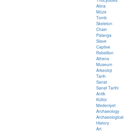
Thucydides
Atina
Müze
Tomb
Skeleton
Chain
Palanga
Slave
Captive
Rebellion
Athens
Museum
Arkeoloji
Tarih
Sanat
Sanat Tarihi
Antik
Kültür
Medeniyet
Archaeology
Archaeological
History
Art