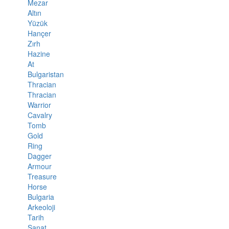
Mezar
Altın
Yüzük
Hançer
Zırh
Hazine
At
Bulgaristan
Thracian
Thracian
Warrior
Cavalry
Tomb
Gold
Ring
Dagger
Armour
Treasure
Horse
Bulgaria
Arkeoloji
Tarih
Sanat