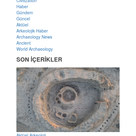
Civilization
Haber
Gündem
Güncel
Aktüel
Arkeolojik Haber
Archaeology News
Ancient
World Archaeology
SON İÇERİKLER
Aktüel Arkeoloji