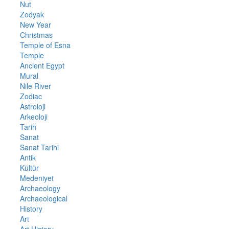
Nut
Zodyak
New Year
Christmas
Temple of Esna
Temple
Ancient Egypt
Mural
Nile River
Zodiac
Astroloji
Arkeoloji
Tarih
Sanat
Sanat Tarihi
Antik
Kültür
Medeniyet
Archaeology
Archaeological
History
Art
Art History