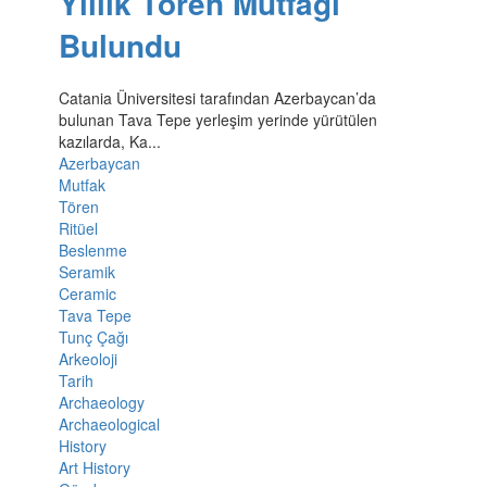
Yıllık Tören Mutfağı
Bulundu
Catania Üniversitesi tarafından Azerbaycan’da
bulunan Tava Tepe yerleşim yerinde yürütülen
kazılarda, Ka...
Azerbaycan
Mutfak
Tören
Ritüel
Beslenme
Seramik
Ceramic
Tava Tepe
Tunç Çağı
Arkeoloji
Tarih
Archaeology
Archaeological
History
Art History