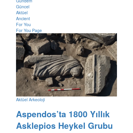
Gündem
Güncel
Aktüel
Ancient
For You
For You Page
Aktüel Arkeoloji
Aspendos’ta 1800 Yıllık
Asklepios Heykel Grubu