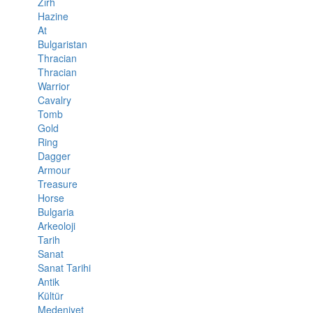
Zırh
Hazine
At
Bulgaristan
Thracian
Thracian
Warrior
Cavalry
Tomb
Gold
Ring
Dagger
Armour
Treasure
Horse
Bulgaria
Arkeoloji
Tarih
Sanat
Sanat Tarihi
Antik
Kültür
Medeniyet