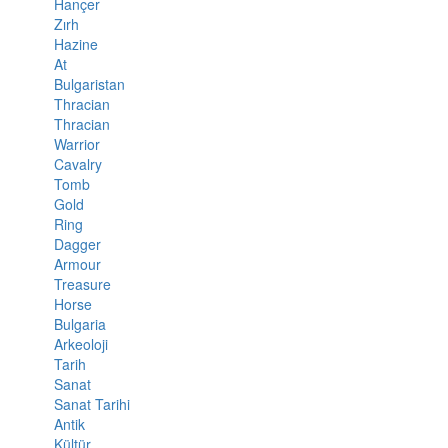
Hançer
Zırh
Hazine
At
Bulgaristan
Thracian
Thracian
Warrior
Cavalry
Tomb
Gold
Ring
Dagger
Armour
Treasure
Horse
Bulgaria
Arkeoloji
Tarih
Sanat
Sanat Tarihi
Antik
Kültür