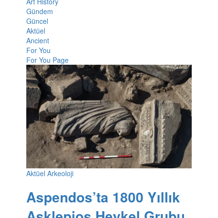
Art History
Gündem
Güncel
Aktüel
Ancient
For You
For You Page
Aktüel Arkeoloji
Aspendos’ta 1800 Yıllık
Asklepios Heykel Grubu