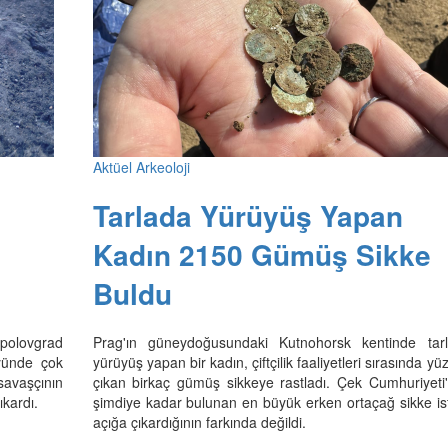
Aktüel Arkeoloji
Tarlada Yürüyüş Yapan
Kadın 2150 Gümüş Sikke
Buldu
opolovgrad
Prag'ın güneydoğusundaki Kutnohorsk kentinde tar
yünde çok
yürüyüş yapan bir kadın, çiftçilik faaliyetleri sırasında yü
 savaşçının
çıkan birkaç gümüş sikkeye rastladı. Çek Cumhuriyeti
ıkardı.
şimdiye kadar bulunan en büyük erken ortaçağ sikke isti
açığa çıkardığının farkında değildi.