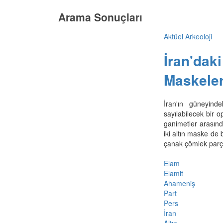
Arama Sonuçları
Aktüel Arkeoloji
İran'dak
Maskeler
İran'ın güneyind
sayılabilecek bir o
ganimetler arasınd
iki altın maske de 
çanak çömlek parça
Elam
Elamit
Ahameniş
Part
Pers
İran