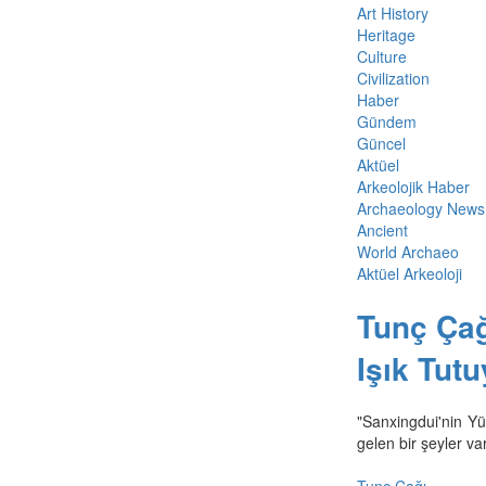
Art History
Heritage
Culture
Civilization
Haber
Gündem
Güncel
Aktüel
Arkeolojik Haber
Archaeology News
Ancient
World Archaeo
Aktüel Arkeoloji
Tunç Çağı
Işık Tutu
"Sanxingdui'nin Yü
gelen bir şeyler var
Tunç Çağı