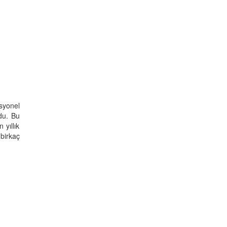
syonel
rdu. Bu
yıllık
 birkaç