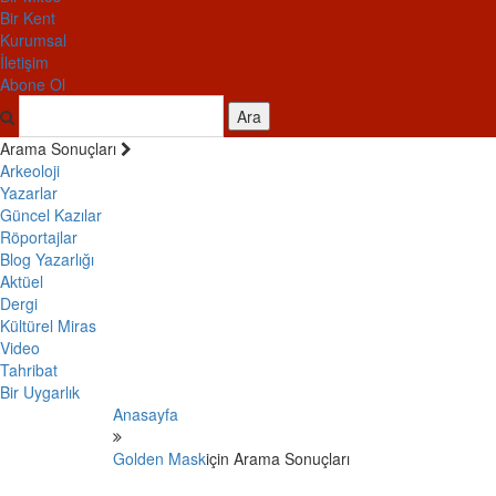
Bir Kent
Kurumsal
İletişim
Abone Ol
Ara
Arama Sonuçları
Arkeoloji
Yazarlar
Güncel Kazılar
Röportajlar
Blog Yazarlığı
Aktüel
Dergi
Kültürel Miras
Video
Tahribat
Bir Uygarlık
Anasayfa
Golden Mask
için Arama Sonuçları