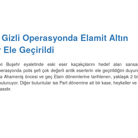
i Gizli Operasyonda Elamit Altın
 Ele Geçirildi
eki Buşehr eyaletinde eski eser kaçakçılarını hedef alan sansa
perasyonda polis şefi çok değerli antik eserlerin ele geçirildiğini duyu
a Ahameniş öncesi ve geç Elam dönemlerine tarihlenen, yaklaşık 2 bin 
bulunuyor. Diğer buluntular ise Part dönemine ait bir kase, heykeller ve
sıdır.