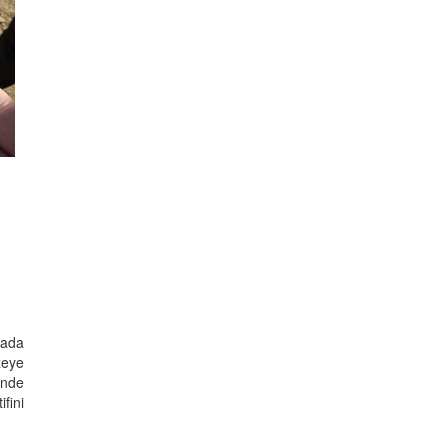
lada
zeye
'nde
fini