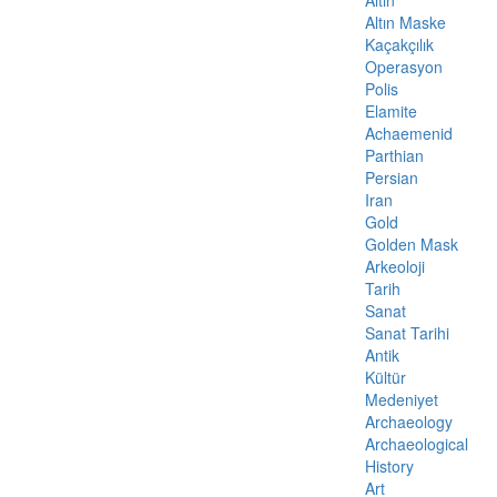
Altın
Altın Maske
Kaçakçılık
Operasyon
Polis
Elamite
Achaemenid
Parthian
Persian
Iran
Gold
Golden Mask
Arkeoloji
Tarih
Sanat
Sanat Tarihi
Antik
Kültür
Medeniyet
Archaeology
Archaeological
History
Art