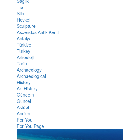
Sağlık
Tıp
Şifa
Heykel
Sculpture
Aspendos Antik Kenti
Antalya
Türkiye
Turkey
Arkeoloji
Tarih
Archaeology
Archaeological
History
Art History
Gündem
Güncel
Aktüel
Ancient
For You
For You Page