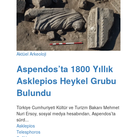
Aktüel Arkeoloji
Aspendos’ta 1800 Yıllık
Asklepios Heykel Grubu
Bulundu
Türkiye Cumhuriyeti Kültür ve Turizm Bakanı Mehmet
Nuri Ersoy, sosyal medya hesabından, Aspendos’ta
sürd...
Asklepios
Telesphoros