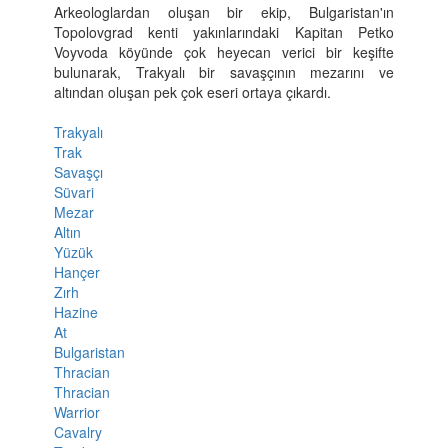
Arkeologlardan oluşan bir ekip, Bulgaristan'ın
Topolovgrad kenti yakınlarındaki Kapitan Petko
Voyvoda köyünde çok heyecan verici bir keşifte
bulunarak, Trakyalı bir savaşçının mezarını ve
altından oluşan pek çok eseri ortaya çıkardı.
Trakyalı
Trak
Savaşçı
Süvari
Mezar
Altın
Yüzük
Hançer
Zırh
Hazine
At
Bulgaristan
Thracian
Thracian
Warrior
Cavalry