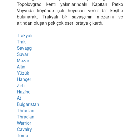
Topolovgrad kenti yakınlarındaki Kapitan Petko
Voyvoda köyünde çok heyecan verici bir keşifte
bulunarak, Trakyalı bir savaşçının mezarını ve
altından oluşan pek çok eseri ortaya çıkardı.
Trakyalı
Trak
Savaşçı
Süvari
Mezar
Altın
Yüzük
Hançer
Zırh
Hazine
At
Bulgaristan
Thracian
Thracian
Warrior
Cavalry
Tomb