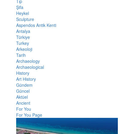
Tıp
Şifa
Heykel
Sculpture
Aspendos Antik Kenti
Antalya
Türkiye
Turkey
Arkeoloji
Tarih
Archaeology
Archaeological
History
Art History
Gündem
Güncel
Aktüel
Ancient
For You
For You Page