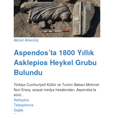
Aktüel Arkeoloji
Aspendos’ta 1800 Yıllık
Asklepios Heykel Grubu
Bulundu
Türkiye Cumhuriyeti Kültür ve Turizm Bakanı Mehmet
Nuri Ersoy, sosyal medya hesabından, Aspendos’ta
sürd...
Asklepios
Telesphoros
Sağlık