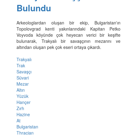
Bulundu
Arkeologlardan oluşan bir ekip, Bulgaristan'ın
Topolovgrad kenti yakınlarındaki Kapitan Petko
Voyvoda köyünde çok heyecan verici bir keşifte
bulunarak, Trakyalı bir savaşçının mezarını ve
altından oluşan pek çok eseri ortaya çıkardı.
Trakyalı
Trak
Savaşçı
Süvari
Mezar
Altın
Yüzük
Hançer
Zırh
Hazine
At
Bulgaristan
Thracian