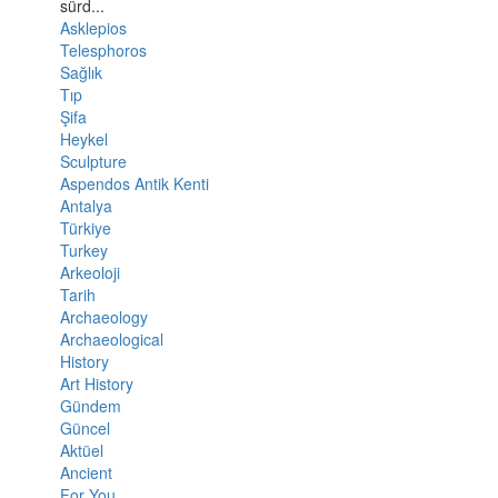
sürd...
Asklepios
Telesphoros
Sağlık
Tıp
Şifa
Heykel
Sculpture
Aspendos Antik Kenti
Antalya
Türkiye
Turkey
Arkeoloji
Tarih
Archaeology
Archaeological
History
Art History
Gündem
Güncel
Aktüel
Ancient
For You