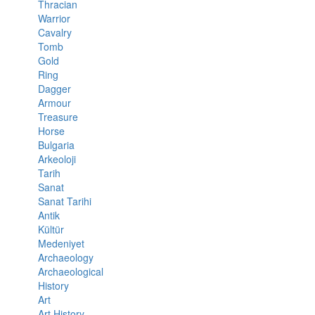
Thracian
Warrior
Cavalry
Tomb
Gold
Ring
Dagger
Armour
Treasure
Horse
Bulgaria
Arkeoloji
Tarih
Sanat
Sanat Tarihi
Antik
Kültür
Medeniyet
Archaeology
Archaeological
History
Art
Art History