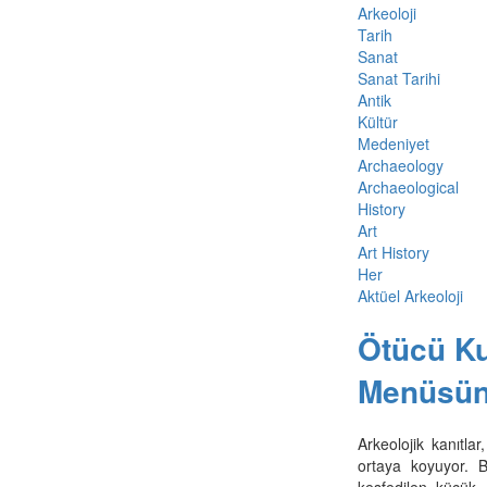
Arkeoloji
Tarih
Sanat
Sanat Tarihi
Antik
Kültür
Medeniyet
Archaeology
Archaeological
History
Art
Art History
Her
Aktüel Arkeoloji
Ötücü Ku
Menüsün
Arkeolojik kanıtl
ortaya koyuyor. B
keşfedilen küçük 