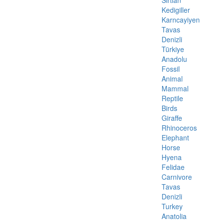
Sırtlan
Kedigiller
Karncayiyen
Tavas
Denizli
Türkiye
Anadolu
Fossil
Animal
Mammal
Reptile
Birds
Giraffe
Rhinoceros
Elephant
Horse
Hyena
Felidae
Carnivore
Tavas
Denizli
Turkey
Anatolia