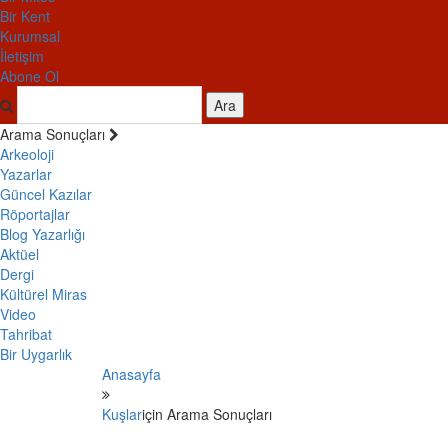
Bir Kent
Kurumsal
İletişim
Abone Ol
Ara
Arama Sonuçları
Arkeoloji
Yazarlar
Güncel Kazılar
Röportajlar
Blog Yazarlığı
Aktüel
Dergi
Kültürel Miras
Video
Tahribat
Bir Uygarlık
Anasayfa
Kuşlar
için Arama Sonuçları