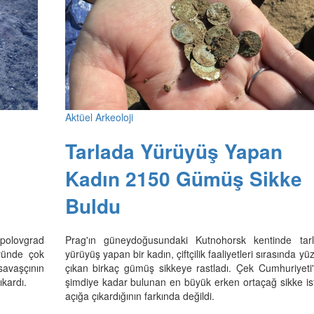
Aktüel Arkeoloji
Tarlada Yürüyüş Yapan
Kadın 2150 Gümüş Sikke
Buldu
opolovgrad
Prag'ın güneydoğusundaki Kutnohorsk kentinde tar
yünde çok
yürüyüş yapan bir kadın, çiftçilik faaliyetleri sırasında yü
 savaşçının
çıkan birkaç gümüş sikkeye rastladı. Çek Cumhuriyeti
ıkardı.
şimdiye kadar bulunan en büyük erken ortaçağ sikke isti
açığa çıkardığının farkında değildi.