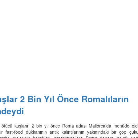
şlar 2 Bin Yıl Önce Romalıların
deydi
ar, ötücü kuşların 2 bin yıl önce Roma adası Mallorca'da menüde ol
ir fast-food dükkanının antik kalıntılarının yakınındaki bir çöp çuk
ardıç kuşlarının kemikleri, araştırmacılara Roma dönemi sokak yem