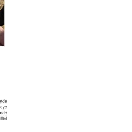
lada
zeye
'nde
fini