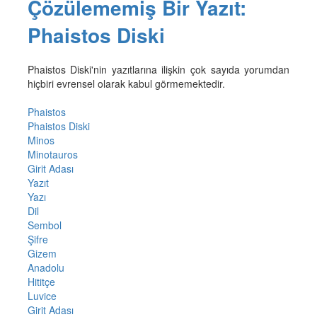
Çözülememiş Bir Yazıt:
Phaistos Diski
Phaistos Diski'nin yazıtlarına ilişkin çok sayıda yorumdan
hiçbiri evrensel olarak kabul görmemektedir.
Phaistos
Phaistos Diski
Minos
Minotauros
Girit Adası
Yazıt
Yazı
Dil
Sembol
Şifre
Gizem
Anadolu
Hititçe
Luvice
Girit Adası