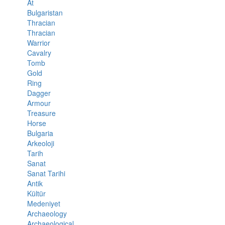
At
Bulgaristan
Thracian
Thracian
Warrior
Cavalry
Tomb
Gold
Ring
Dagger
Armour
Treasure
Horse
Bulgaria
Arkeoloji
Tarih
Sanat
Sanat Tarihi
Antik
Kültür
Medeniyet
Archaeology
Archaeological