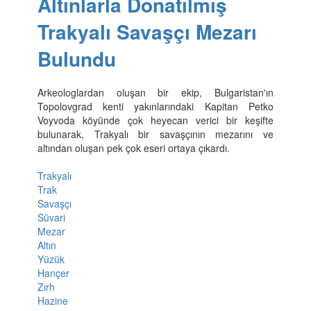
Altınlarla Donatılmış
Trakyalı Savaşçı Mezarı
Bulundu
Arkeologlardan oluşan bir ekip, Bulgaristan'ın
Topolovgrad kenti yakınlarındaki Kapitan Petko
Voyvoda köyünde çok heyecan verici bir keşifte
bulunarak, Trakyalı bir savaşçının mezarını ve
altından oluşan pek çok eseri ortaya çıkardı.
Trakyalı
Trak
Savaşçı
Süvari
Mezar
Altın
Yüzük
Hançer
Zırh
Hazine