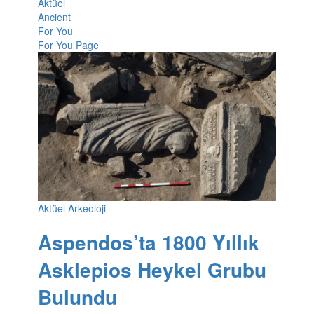
Aktüel
Ancient
For You
For You Page
Aktüel Arkeoloji
Aspendos’ta 1800 Yıllık
Asklepios Heykel Grubu
Bulundu