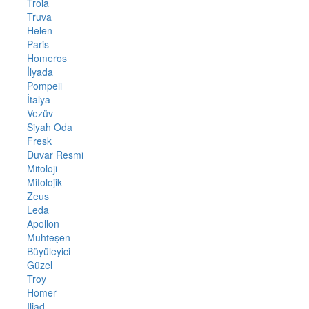
Troia
Truva
Helen
Paris
Homeros
İlyada
Pompeii
İtalya
Vezüv
Siyah Oda
Fresk
Duvar Resmi
Mitoloji
Mitolojik
Zeus
Leda
Apollon
Muhteşen
Büyüleyici
Güzel
Troy
Homer
Iliad