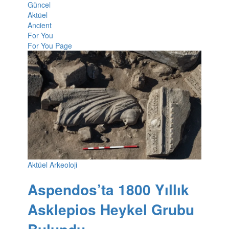
Güncel
Aktüel
Ancient
For You
For You Page
Aktüel Arkeoloji
Aspendos’ta 1800 Yıllık
Asklepios Heykel Grubu