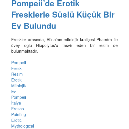
Pompeii’de Erotik
Fresklerle Süslü Küçük Bir
Ev Bulundu
Freskler arasında, Atina'nın mitolojik kraliçesi Phaedra ile
üvey oğlu Hippolytus'u tasvir eden bir resim de
bulunmaktadır.
Pompeii
Fresk
Resim
Erotik
Mitolojik
Ev
Pompeii
İtalya
Fresco
Painting
Erotic
Mythological