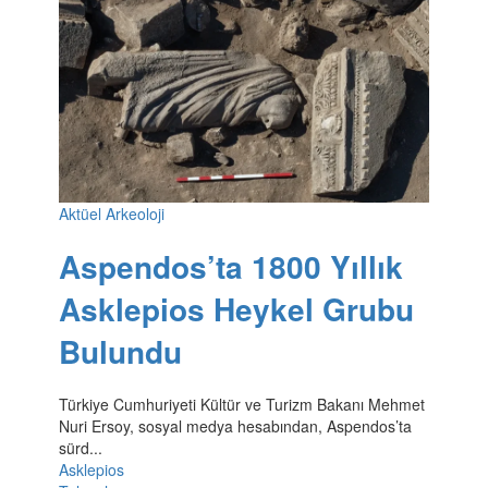
Aktüel Arkeoloji
Aspendos’ta 1800 Yıllık
Asklepios Heykel Grubu
Bulundu
Türkiye Cumhuriyeti Kültür ve Turizm Bakanı Mehmet
Nuri Ersoy, sosyal medya hesabından, Aspendos’ta
sürd...
Asklepios