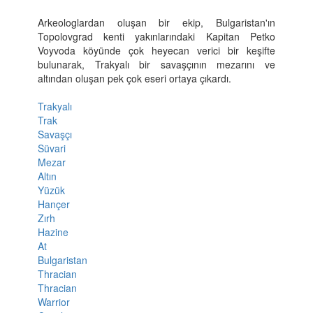
Arkeologlardan oluşan bir ekip, Bulgaristan'ın
Topolovgrad kenti yakınlarındaki Kapitan Petko
Voyvoda köyünde çok heyecan verici bir keşifte
bulunarak, Trakyalı bir savaşçının mezarını ve
altından oluşan pek çok eseri ortaya çıkardı.
Trakyalı
Trak
Savaşçı
Süvari
Mezar
Altın
Yüzük
Hançer
Zırh
Hazine
At
Bulgaristan
Thracian
Thracian
Warrior