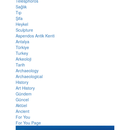
Telesphoros
Sağlık
Tıp
Şifa
Heykel
Sculpture
Aspendos Antik Kenti
Antalya
Türkiye
Turkey
Arkeoloji
Tarih
Archaeology
Archaeological
History
Art History
Gündem
Güncel
Aktüel
Ancient
For You
For You Page