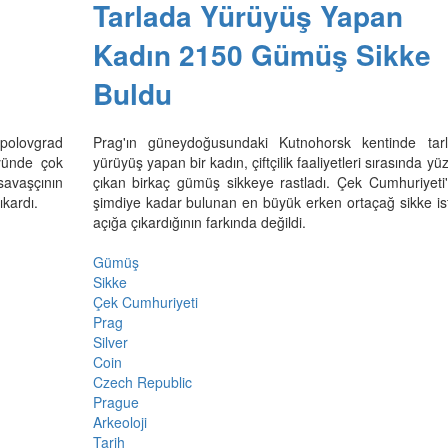
Tarlada Yürüyüş Yapan
Kadın 2150 Gümüş Sikke
Buldu
opolovgrad
Prag'ın güneydoğusundaki Kutnohorsk kentinde tar
yünde çok
yürüyüş yapan bir kadın, çiftçilik faaliyetleri sırasında yü
 savaşçının
çıkan birkaç gümüş sikkeye rastladı. Çek Cumhuriyeti
ıkardı.
şimdiye kadar bulunan en büyük erken ortaçağ sikke isti
açığa çıkardığının farkında değildi.
Gümüş
Sikke
Çek Cumhuriyeti
Prag
Silver
Coin
Czech Republic
Prague
Arkeoloji
Tarih