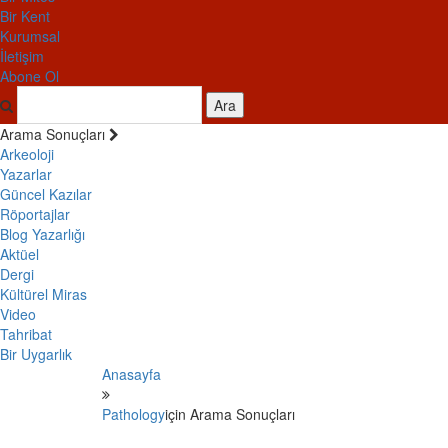
Bir Kent
Kurumsal
İletişim
Abone Ol
Ara
Arama Sonuçları
Arkeoloji
Yazarlar
Güncel Kazılar
Röportajlar
Blog Yazarlığı
Aktüel
Dergi
Kültürel Miras
Video
Tahribat
Bir Uygarlık
Anasayfa
Pathology
için Arama Sonuçları