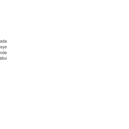
lada
zeye
'nde
fini