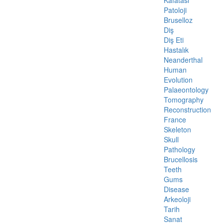
Kafatası
Patoloji
Bruselloz
Diş
Diş Eti
Hastalık
Neanderthal
Human
Evolution
Palaeontology
Tomography
Reconstruction
France
Skeleton
Skull
Pathology
Brucellosis
Teeth
Gums
Disease
Arkeoloji
Tarih
Sanat