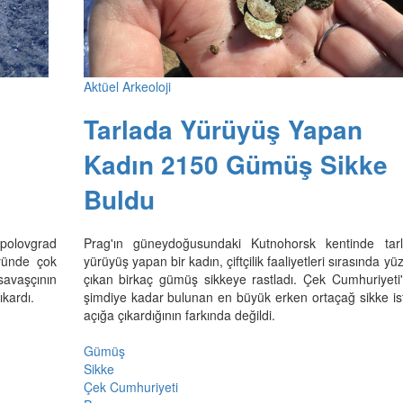
Aktüel Arkeoloji
Tarlada Yürüyüş Yapan
Kadın 2150 Gümüş Sikke
Buldu
opolovgrad
Prag'ın güneydoğusundaki Kutnohorsk kentinde tar
yünde çok
yürüyüş yapan bir kadın, çiftçilik faaliyetleri sırasında yü
 savaşçının
çıkan birkaç gümüş sikkeye rastladı. Çek Cumhuriyeti
ıkardı.
şimdiye kadar bulunan en büyük erken ortaçağ sikke isti
açığa çıkardığının farkında değildi.
Gümüş
Sikke
Çek Cumhuriyeti