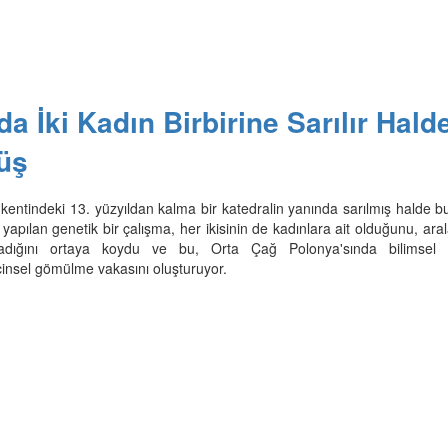
a İki Kadın Birbirine Sarılır Hald
üş
kentindeki 13. yüzyıldan kalma bir katedralin yanında sarılmış halde b
e yapılan genetik bir çalışma, her ikisinin de kadınlara ait olduğunu, ara
adığını ortaya koydu ve bu, Orta Çağ Polonya'sında bilimsel 
cinsel gömülme vakasını oluşturuyor.