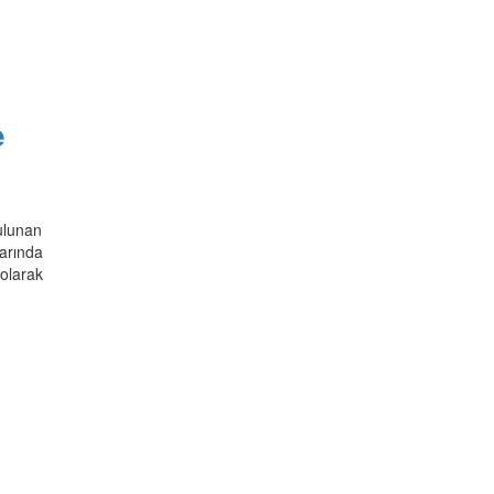
e
ulunan
larında
olarak