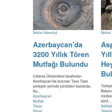
Aktüel Arkeoloji
Aktüel 
Azerbaycan’da
As
3200 Yıllık Tören
Yıl
Mutfağı Bulundu
He
Bu
Catania Üniversitesi tarafından
Azerbaycan’da bulunan Tava Tepe
Türkiy
yerleşim yerinde yürütülen kazılarda,
Bakanı
Ka...
medya 
Azerbaycan
sürd...
Mutfak
Asklep
Tören
Telesp
Ritüel