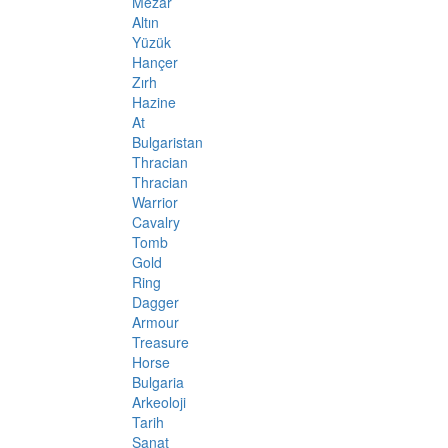
Mezar
Altın
Yüzük
Hançer
Zırh
Hazine
At
Bulgaristan
Thracian
Thracian
Warrior
Cavalry
Tomb
Gold
Ring
Dagger
Armour
Treasure
Horse
Bulgaria
Arkeoloji
Tarih
Sanat