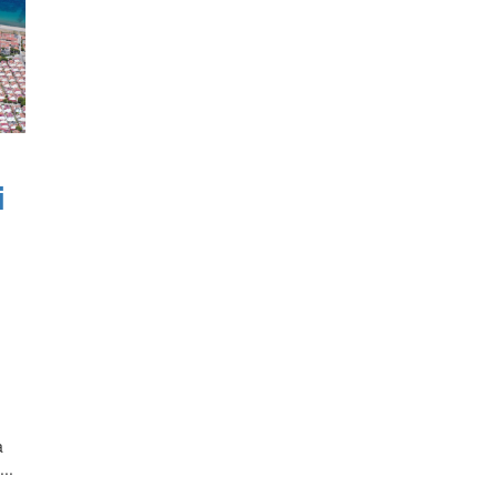
i
a
...