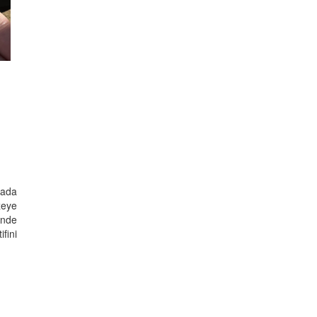
lada
zeye
'nde
fini