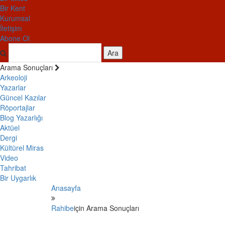
Bir Kent
Kurumsal
İletişim
Abone Ol
Ara
Arama Sonuçları
Arkeoloji
Yazarlar
Güncel Kazılar
Röportajlar
Blog Yazarlığı
Aktüel
Dergi
Kültürel Miras
Video
Tahribat
Bir Uygarlık
Anasayfa
Rahibe
için Arama Sonuçları