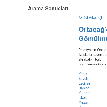
Arama Sonuçları
Aktüel Arkeoloji
Ortaçağ’d
Gömülm
Polonya'nın Opole 
iki iskelet üzerind
akrabalık bulunm
doğrulanmış ilk eş
Kadın
Sevgili
Eşcinsel
Rahibe
Katedral
İskelet
Mezar