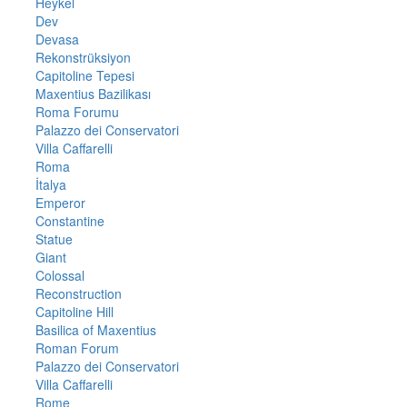
Heykel
Dev
Devasa
Rekonstrüksiyon
Capitoline Tepesi
Maxentius Bazilikası
Roma Forumu
Palazzo dei Conservatori
Villa Caffarelli
Roma
İtalya
Emperor
Constantine
Statue
Giant
Colossal
Reconstruction
Capitoline Hill
Basilica of Maxentius
Roman Forum
Palazzo dei Conservatori
Villa Caffarelli
Rome