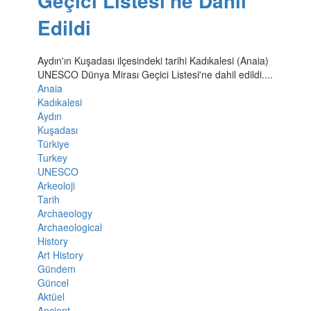
Geçici Listesi'ne Dahil
Edildi
Aydın'ın Kuşadası ilçesindeki tarihi Kadıkalesi (Anaia)
UNESCO Dünya Mirası Geçici Listesi'ne dahil edildi....
Anaia
Kadıkalesi
Aydın
Kuşadası
Türkiye
Turkey
UNESCO
Arkeoloji
Tarih
Archaeology
Archaeological
History
Art History
Gündem
Güncel
Aktüel
Ancient