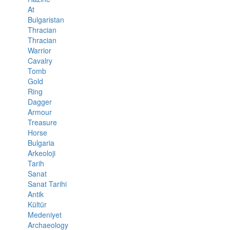
At
Bulgaristan
Thracian
Thracian
Warrior
Cavalry
Tomb
Gold
Ring
Dagger
Armour
Treasure
Horse
Bulgaria
Arkeoloji
Tarih
Sanat
Sanat Tarihi
Antik
Kültür
Medeniyet
Archaeology