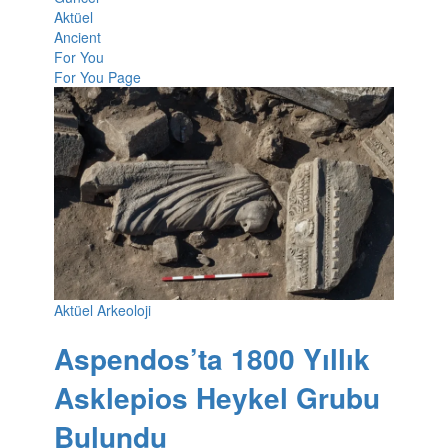
Aktüel
Ancient
For You
For You Page
Aktüel Arkeoloji
Aspendos’ta 1800 Yıllık
Asklepios Heykel Grubu
Bulundu