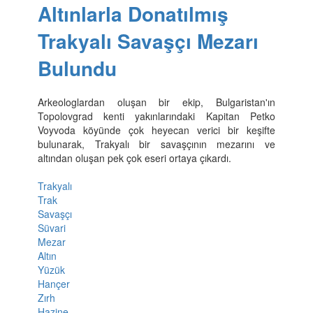
Altınlarla Donatılmış
Trakyalı Savaşçı Mezarı
Bulundu
Arkeologlardan oluşan bir ekip, Bulgaristan'ın
Topolovgrad kenti yakınlarındaki Kapitan Petko
Voyvoda köyünde çok heyecan verici bir keşifte
bulunarak, Trakyalı bir savaşçının mezarını ve
altından oluşan pek çok eseri ortaya çıkardı.
Trakyalı
Trak
Savaşçı
Süvari
Mezar
Altın
Yüzük
Hançer
Zırh
Hazine