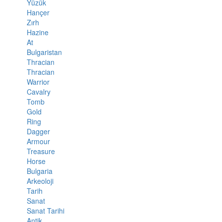
Yüzük
Hançer
Zırh
Hazine
At
Bulgaristan
Thracian
Thracian
Warrior
Cavalry
Tomb
Gold
Ring
Dagger
Armour
Treasure
Horse
Bulgaria
Arkeoloji
Tarih
Sanat
Sanat Tarihi
Antik