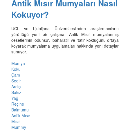
Antik Mısır Mumyaları Nasıl
Kokuyor?
UCL ve Ljubljana Üniversitesi'nden araştırmacıların
yürüttüğü yeni bir çalışma, Antik Mısır mumyalanmış
cesetlerinin 'odunsu', 'baharatlı' ve 'tatlı' koktuğunu ortaya
koyarak mumyalama uygulamaları hakkında yeni detaylar
sunuyor.
Mumya
Koku
Çam
Sedir
Ardıç
Sakız
Yağ
Reçine
Balmumu
Antik Mısır
Mısır
Mummy