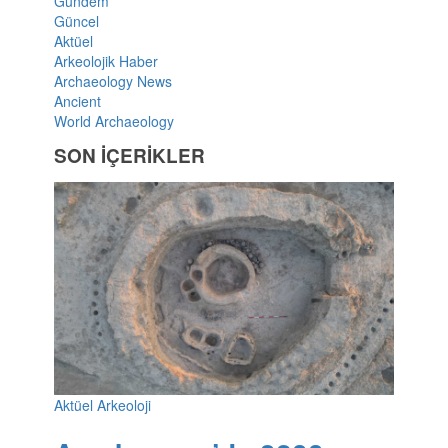
Gündem
Güncel
Aktüel
Arkeolojik Haber
Archaeology News
Ancient
World Archaeology
SON İÇERİKLER
Aktüel Arkeoloji