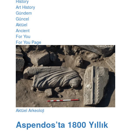
History
Art History
Gündem
Güncel
Aktüel
Ancient
For You
For You Page
Aktüel Arkeoloji
Aspendos’ta 1800 Yıllık