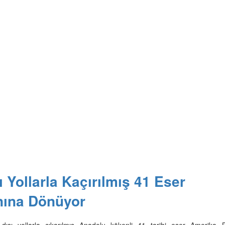
 Yollarla Kaçırılmış 41 Eser
nına Dönüyor
dışı yollarla çıkarılmış Anadolu kökenli 41 tarihi eser Amerika Bi