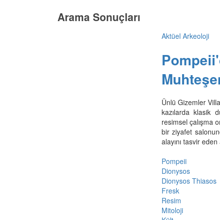
Arama Sonuçları
Aktüel Arkeoloji
Pompeii'
Muhteşe
Ünlü Gizemler Villa
kazılarda klasik d
resimsel çalışma o
bir ziyafet salonu
alayını tasvir eden 
Pompeii
Dionysos
Dionysos Thiasos
Fresk
Resim
Mitoloji