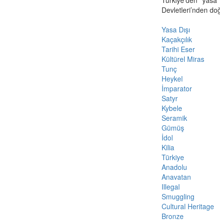
Devletleri’nden do
Yasa Dışı
Kaçakçılık
Tarihi Eser
Kültürel Miras
Tunç
Heykel
İmparator
Satyr
Kybele
Seramik
Gümüş
İdol
Kilia
Türkiye
Anadolu
Anavatan
Illegal
Smuggling
Cultural Heritage
Bronze