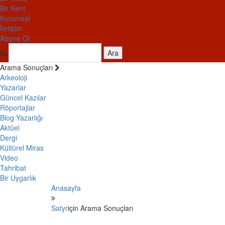
Bir Kent
Kurumsal
İletişim
Abone Ol
Ara
Arama Sonuçları
Arkeoloji
Yazarlar
Güncel Kazılar
Röportajlar
Blog Yazarlığı
Aktüel
Dergi
Kültürel Miras
Video
Tahribat
Bir Uygarlık
Anasayfa
Satyr
için Arama Sonuçları