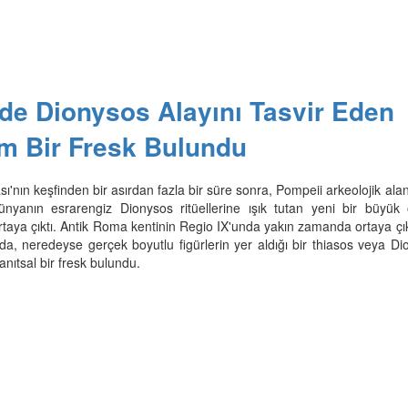
de Dionysos Alayını Tasvir Eden
m Bir Fresk Bulundu
sı'nın keşfinden bir asırdan fazla bir süre sonra, Pompeii arkeolojik ala
ünyanın esrarengiz Dionysos ritüellerine ışık tutan yeni bir büyük ö
rtaya çıktı. Antik Roma kentinin Regio IX'unda yakın zamanda ortaya çı
nda, neredeyse gerçek boyutlu figürlerin yer aldığı bir thiasos veya D
anıtsal bir fresk bulundu.