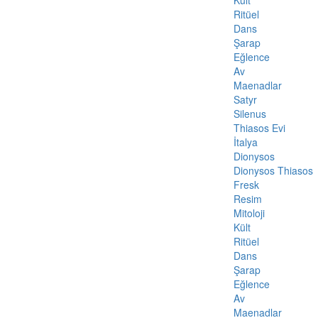
Kült
Ritüel
Dans
Şarap
Eğlence
Av
Maenadlar
Satyr
Silenus
Thiasos Evi
İtalya
Dionysos
Dionysos Thiasos
Fresk
Resim
Mitoloji
Kült
Ritüel
Dans
Şarap
Eğlence
Av
Maenadlar