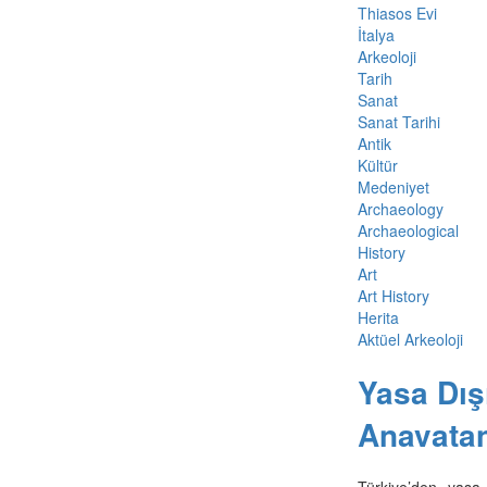
Thiasos Evi
İtalya
Arkeoloji
Tarih
Sanat
Sanat Tarihi
Antik
Kültür
Medeniyet
Archaeology
Archaeological
History
Art
Art History
Herita
Aktüel Arkeoloji
Yasa Dışı
Anavata
Türkiye’den yasa 