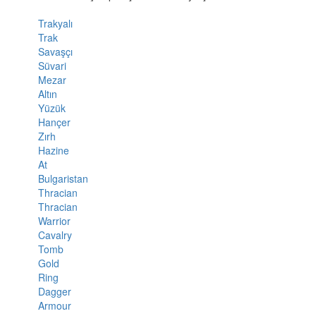
Trakyalı
Trak
Savaşçı
Süvari
Mezar
Altın
Yüzük
Hançer
Zırh
Hazine
At
Bulgaristan
Thracian
Thracian
Warrior
Cavalry
Tomb
Gold
Ring
Dagger
Armour