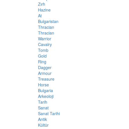
Zırh
Hazine
At
Bulgaristan
Thracian
Thracian
Warrior
Cavalry
Tomb
Gold
Ring
Dagger
Armour
Treasure
Horse
Bulgaria
Arkeoloji
Tarih
Sanat
Sanat Tarihi
Antik
Kültür