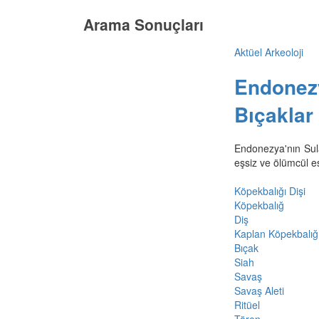
Arama Sonuçları
Aktüel Arkeoloji
Endonezy
Bıçaklar
Endonezya'nın Sula
eşsiz ve ölümcül es
Köpekbalığı Dişi
Köpekbalığ
Diş
Kaplan Köpekbalığ
Bıçak
Siah
Savaş
Savaş Aleti
Ritüel