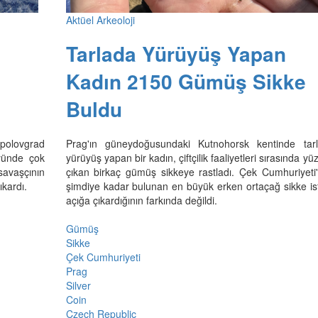
Aktüel Arkeoloji
Tarlada Yürüyüş Yapan
Kadın 2150 Gümüş Sikke
Buldu
opolovgrad
Prag'ın güneydoğusundaki Kutnohorsk kentinde tar
yünde çok
yürüyüş yapan bir kadın, çiftçilik faaliyetleri sırasında yü
 savaşçının
çıkan birkaç gümüş sikkeye rastladı. Çek Cumhuriyeti
ıkardı.
şimdiye kadar bulunan en büyük erken ortaçağ sikke isti
açığa çıkardığının farkında değildi.
Gümüş
Sikke
Çek Cumhuriyeti
Prag
Silver
Coin
Czech Republic