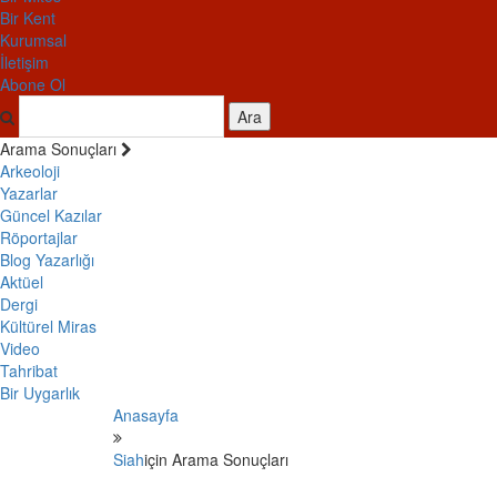
Bir Kent
Kurumsal
İletişim
Abone Ol
Ara
Arama Sonuçları
Arkeoloji
Yazarlar
Güncel Kazılar
Röportajlar
Blog Yazarlığı
Aktüel
Dergi
Kültürel Miras
Video
Tahribat
Bir Uygarlık
Anasayfa
Siah
için Arama Sonuçları