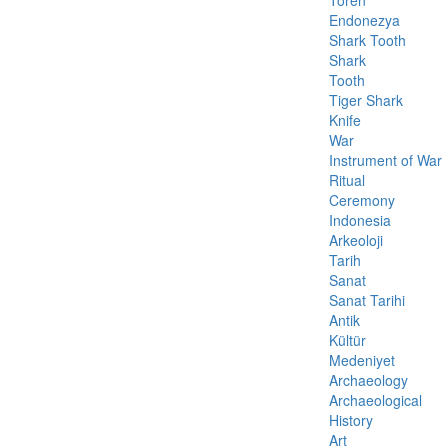
Tören
Endonezya
Shark Tooth
Shark
Tooth
Tiger Shark
Knife
War
Instrument of War
Ritual
Ceremony
Indonesia
Arkeoloji
Tarih
Sanat
Sanat Tarihi
Antik
Kültür
Medeniyet
Archaeology
Archaeological
History
Art