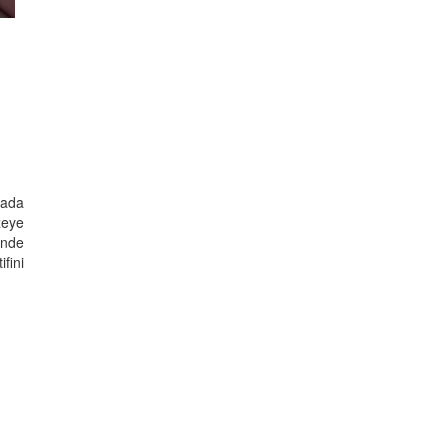
lada
zeye
'nde
fini