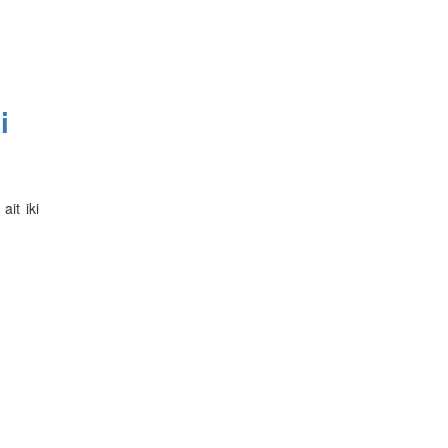
i
ait iki