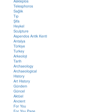
Asklepios
Telesphoros
Sağlık
Tıp
Şifa
Heykel
Sculpture
Aspendos Antik Kenti
Antalya
Türkiye
Turkey
Arkeoloji
Tarih
Archaeology
Archaeological
History
Art History
Gündem
Güncel
Aktüel
Ancient
For You
For You Page