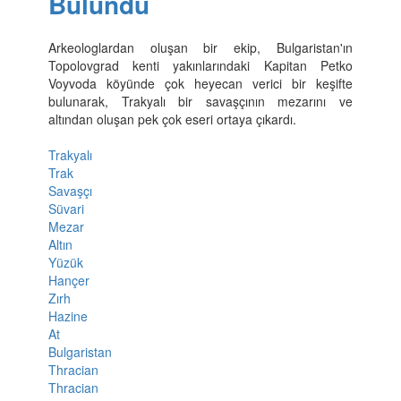
Bulundu
Arkeologlardan oluşan bir ekip, Bulgaristan'ın
Topolovgrad kenti yakınlarındaki Kapitan Petko
Voyvoda köyünde çok heyecan verici bir keşifte
bulunarak, Trakyalı bir savaşçının mezarını ve
altından oluşan pek çok eseri ortaya çıkardı.
Trakyalı
Trak
Savaşçı
Süvari
Mezar
Altın
Yüzük
Hançer
Zırh
Hazine
At
Bulgaristan
Thracian
Thracian