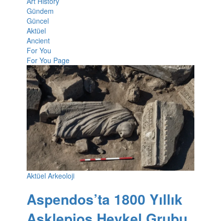
Art History
Gündem
Güncel
Aktüel
Ancient
For You
For You Page
Aktüel Arkeoloji
Aspendos’ta 1800 Yıllık
Asklepios Heykel Grubu