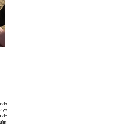
lada
zeye
'nde
fini