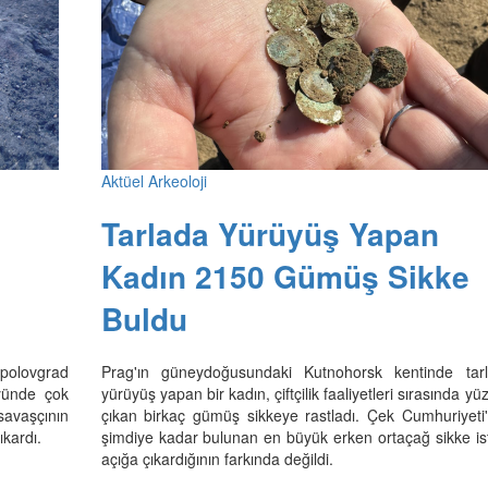
Aktüel Arkeoloji
Tarlada Yürüyüş Yapan
Kadın 2150 Gümüş Sikke
Buldu
opolovgrad
Prag'ın güneydoğusundaki Kutnohorsk kentinde tar
yünde çok
yürüyüş yapan bir kadın, çiftçilik faaliyetleri sırasında yü
 savaşçının
çıkan birkaç gümüş sikkeye rastladı. Çek Cumhuriyeti
ıkardı.
şimdiye kadar bulunan en büyük erken ortaçağ sikke isti
açığa çıkardığının farkında değildi.