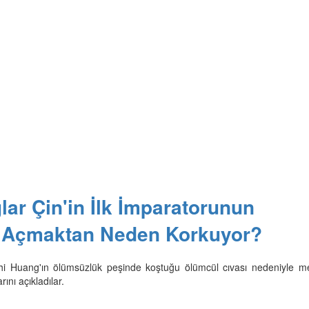
lar Çin'in İlk İmparatorunun
ı Açmaktan Neden Korkuyor?
hi Huang'ın ölümsüzlük peşinde koştuğu ölümcül cıvası nedeniyle me
ını açıkladılar.