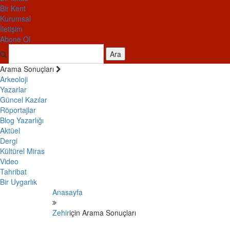
Bir Kent
Kurumsal
İletişim
Abone Ol
Ara
Arama Sonuçları
Arkeoloji
Yazarlar
Güncel Kazılar
Röportajlar
Blog Yazarlığı
Aktüel
Dergi
Kültürel Miras
Video
Tahribat
Bir Uygarlık
Anasayfa
Zehir
için Arama Sonuçları