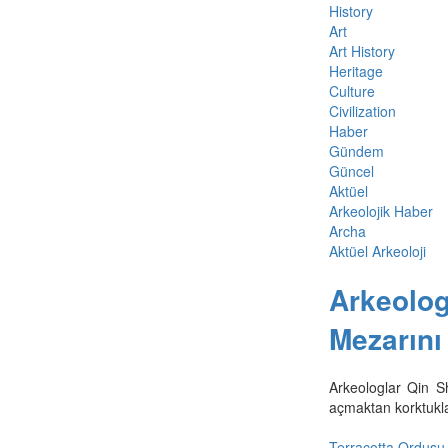
History
Art
Art History
Heritage
Culture
Civilization
Haber
Gündem
Güncel
Aktüel
Arkeolojik Haber
Archa
Aktüel Arkeoloji
Arkeolog
Mezarın
Arkeologlar Qin S
açmaktan korktuklar
Terracotta Ordusu