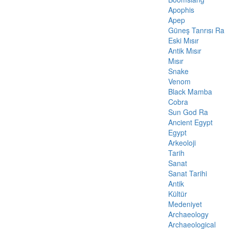
Apophis
Apep
Güneş Tanrısı Ra
Eski Mısır
Antik Mısır
Mısır
Snake
Venom
Black Mamba
Cobra
Sun God Ra
Ancient Egypt
Egypt
Arkeoloji
Tarih
Sanat
Sanat Tarihi
Antik
Kültür
Medeniyet
Archaeology
Archaeological