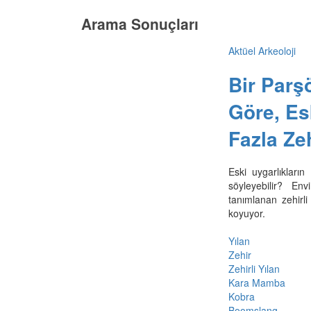
Arama Sonuçları
Aktüel Arkeoloji
Bir Parş
Göre, Es
Fazla Zeh
Eski uygarlıkların
söyleyebilir? En
tanımlanan zehirl
koyuyor.
Yılan
Zehir
Zehirli Yılan
Kara Mamba
Kobra
Boomslang