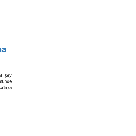
ha
ar şey
üsünde
ortaya