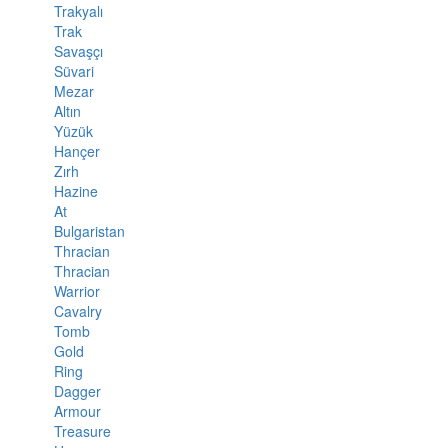
Trakyalı
Trak
Savaşçı
Süvari
Mezar
Altın
Yüzük
Hançer
Zırh
Hazine
At
Bulgaristan
Thracian
Thracian
Warrior
Cavalry
Tomb
Gold
Ring
Dagger
Armour
Treasure