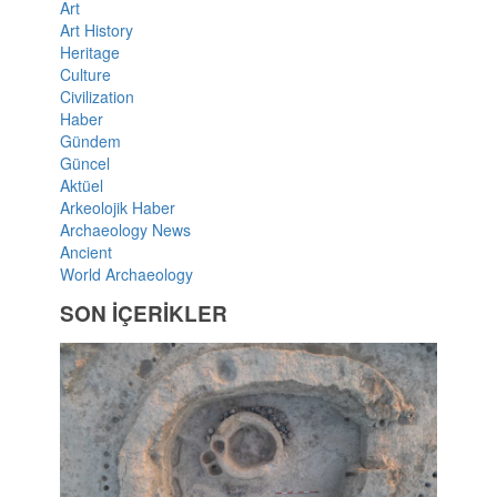
Art
Art History
Heritage
Culture
Civilization
Haber
Gündem
Güncel
Aktüel
Arkeolojik Haber
Archaeology News
Ancient
World Archaeology
SON İÇERİKLER