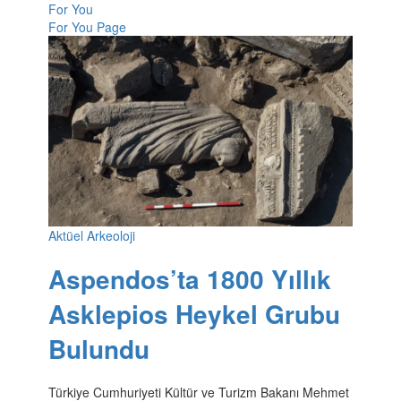
For You
For You Page
Aktüel Arkeoloji
Aspendos’ta 1800 Yıllık
Asklepios Heykel Grubu
Bulundu
Türkiye Cumhuriyeti Kültür ve Turizm Bakanı Mehmet